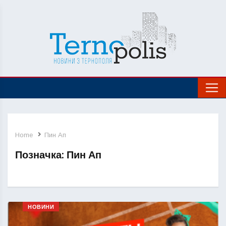
Home
Пин Ап
Позначка:
Пин Ап
НОВИНИ