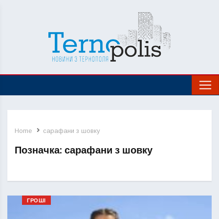
Home
сарафани з шовку
Позначка:
сарафани з шовку
ГРОШІ