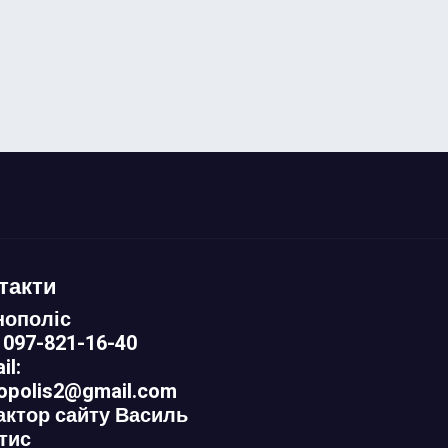
такти
нополіс
 097-821-16-40
il:
nopolis2@gmail.com
актор сайту Василь
тис