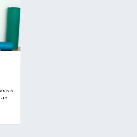
роль в
 кто