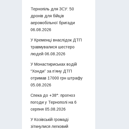
Тернопіль для ЗСУ: 50
дронів для бійців
аеромобільної бригади
06.08.2026
У Кременці внаслідок ДТП
травмувалися шестеро
людей
06.08.2026
У Монастириськах водій
“Хонди” за п’яну ДТП
отримав 17000 грн штрафу
05.08.2026
Спека до +38°: прогноз
погоди у Тернополі на 6
серпня
05.08.2026
У Козівській громаді
зіткнулися легковий