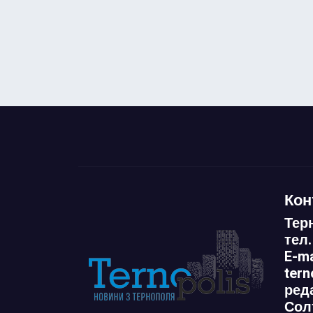
Кон
Тер
тел.
E-ma
ter
ред
Сол