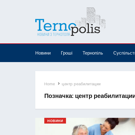
Новини
Гроші
Тернопіль
Суспільст
Home
центр реабилитации
Позначка:
центр реабилитаци
НОВИНИ