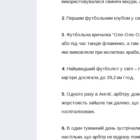
використовувалися свинячі міхури, 
2
. Першим футбольним клубом у сві
3
. Футбольна кричалка “Оле-Оле-Оле
або під час танців фламенко, а там
яке вимовляли при молитвах араби, 
4
. Найшвидший футболіст у світі – 
кар’єри досягала до 39,2 км / год.
5
. Одного разу в Англії, арбітру д
жорстокість зайшла так далеко, що 
госпіталізовані.
6.
В один туманний день зустрічали
настільки, що арбітр не відразу пом