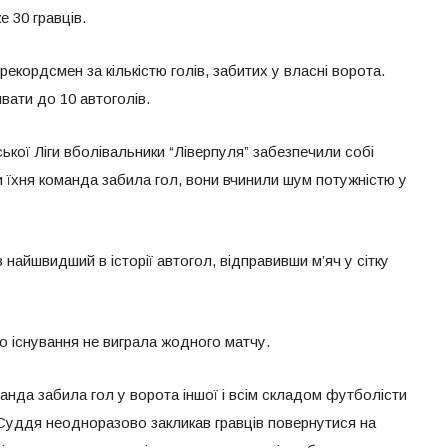
 30 гравців.
рекордсмен за кількістю голів, забитих у власні ворота.
вати до 10 автоголів.
йської Ліги вболівальники “Ліверпуля” забезпечили собі
ли їхня команда забила гол, вони вчинили шум потужністю у
 найшвидший в історії автогол, відправивши м’яч у сітку
го існування не виграла жодного матчу.
оманда забила гол у ворота іншої і всім складом футболісти
 Суддя неодноразово закликав гравців повернутися на