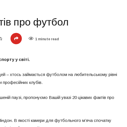
тів про футбол
1 minute read
орту у світі.
дей – хтось займається футболом на любительському рівні
и професійних клубів.
еній паузі, пропонуємо Вашій увазі 20 цікавих фактів про
Ліндон. В якості камери для футбольного м’яча спочатку