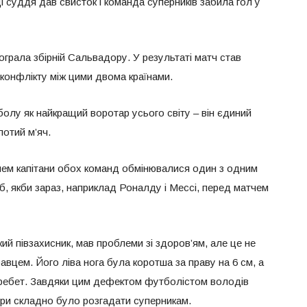
і суддя дав свисток і команда суперників забила гол у
рограла збірній Сальвадору. У результаті матч став
конфлікту між цими двома країнами.
болу як найкращий воротар усього світу – він єдиний
лотий м’яч.
чем капітани обох команд обмінювалися один з одним
 б, якби зараз, наприклад Роналду і Мессі, перед матчем
ий півзахисник, мав проблеми зі здоров’ям, але це не
вцем. Його ліва нога була коротша за праву на 6 см, а
ребет. Завдяки цим дефектом футболістом володів
ври складно було розгадати суперникам.