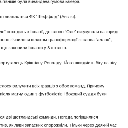
а пізніше була винайдена гумова камера.
ті вважається ФК “Шеффілд” (Англія).
” походить з Іспанії, де слово “Оле” вигукували на кориді
 воно з’явилося шляхом трансформації зі слова “аллах”,
що захопили Іспанію у 8 столітті.
португалець Кріштіану Роналду. Його швидкість бігу на піку
овелося вилучити всіх гравців з обох команд. Причому
після матчу один з футболістів і боковий суддя були
ся дві шотландські команди. Погода погіршилися
ітив, як лави запасних спорожніли. Тільки через деякий час