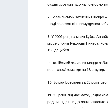
суддя зрозумів, що на полі було вже
7
. Бразильський захисник Пінейро – 
Іноді за сезон він примудрявся заби
8
. У 2005 році на матчі Кубка Англі
місце у Книзі Рекордів Гіннеса. Ко
130 децибел.
9
. Італійський захисник Мацца забив
воріт своєї команди на 38 секунді.
10
. Збірна Ботсвани за 28 років сво
11
. У Греції, під час матчу, одна к
раділи, підбігши до лави запасних.