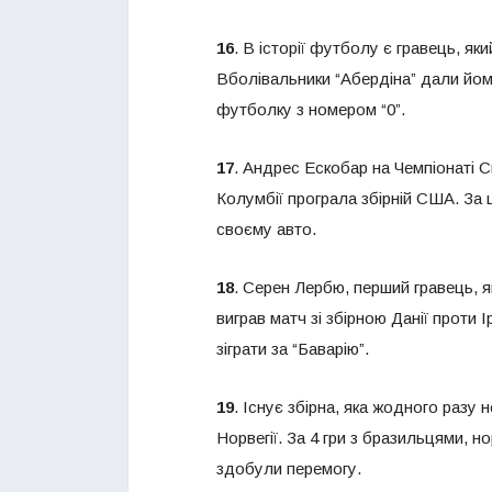
16
. В історії футболу є гравець, як
Вболівальники “Абердіна” дали йому 
футболку з номером “0”.
17
. Андрес Ескобар на Чемпіонаті Св
Колумбії програла збірній США. За 
своєму авто.
18
. Серен Лербю, перший гравець, яки
виграв матч зі збірною Данії проти І
зіграти за “Баварію”.
19
. Існує збірна, яка жодного разу
Норвегії. За 4 гри з бразильцями, н
здобули перемогу.