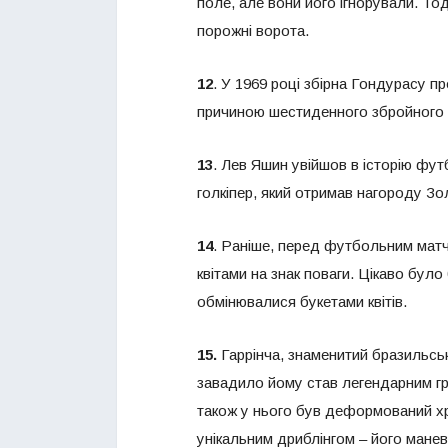
поле, але вони його ігнорували. Тод
порожні ворота.
12
. У 1969 році збірна Гондурасу п
причиною шестиденного збройного 
13
. Лев Яшин увійшов в історію фут
голкіпер, який отримав нагороду Зо
14
. Раніше, перед футбольним мат
квітами на знак поваги. Цікаво було
обмінювалися букетами квітів.
15.
Гаррінча, знаменитий бразильськ
завадило йому став легендарним гра
також у нього був деформований х
унікальним дриблінгом – його мане