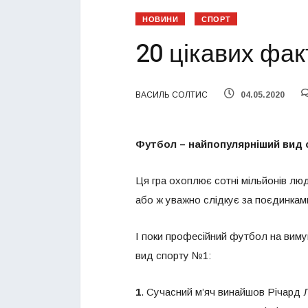
НОВИНИ
СПОРТ
20 цікавих фак
ВАСИЛЬ СОЛТИС
04.05.2020
Футбол – найпопулярніший вид сп
Ця гра охоплює сотні мільйонів лю
або ж уважно слідкує за поєдинкам
І поки професійний футбол на вимуш
вид спорту №1:
1
. Сучасний м’яч винайшов Річард 