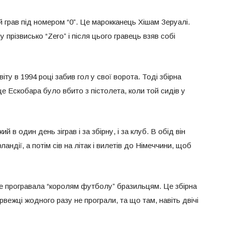
ий грав під номером “0”. Це марокканець Хішам Зеруалі.
прізвисько “Zero” і після цього гравець взяв собі
іту в 1994 році забив гол у свої ворота. Тоді збірна
це Ескобара було вбито з пістолета, коли той сидів у
й в один день зіграв і за збірну, і за клуб. В обід він
рландії, а потім сів на літак і вилетів до Німеччини, щоб
 не програвала “королям футболу” бразильцям. Це збірна
орвежці жодного разу не програли, та що там, навіть двічі