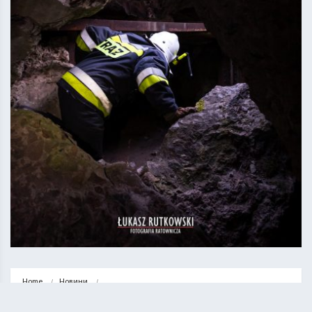
Home
Новини
Українець важко травмувався у Польщі – молодий чоловік впав у…