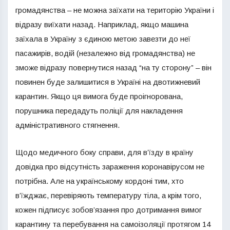
громадянства – не можна заїхати на територію України і
відразу виїхати назад. Наприклад, якщо машина
заїхала в Україну з єдиною метою завезти до неї
пасажирів, водій (незалежно від громадянства) не
зможе відразу повернутися назад “на ту сторону” – він
повинен буде залишитися в Україні на двотижневий
карантин. Якщо ця вимога буде проігнорована,
порушника передадуть поліції для накладення
адміністративного стягнення.
Щодо медичного боку справи, для в’їзду в країну
довідка про відсутність зараження коронавірусом не
потрібна. Але на українському кордоні тим, хто
в’їжджає, перевіряють температуру тіла, а крім того,
кожен підписує зобов’язання про дотримання вимог
карантину та перебування на самоізоляції протягом 14