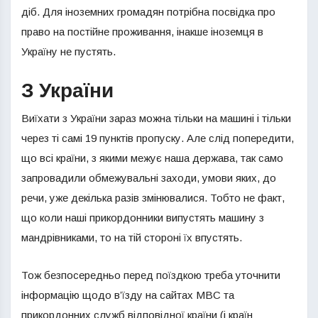
діб. Для іноземних громадян потрібна посвідка про
право на постійне проживання, інакше іноземця в
Україну не пустять.
З України
Виїхати з України зараз можна тільки на машині і тільки
через ті самі 19 пунктів пропуску. Але слід попередити,
що всі країни, з якими межує наша держава, так само
запровадили обмежувальні заходи, умови яких, до
речи, уже декілька разів змінювалися. Тобто не факт,
що коли наші прикордонники випустять машину з
мандрівниками, то на тій стороні їх впустять.
Тож безпосередньо перед поїздкою треба уточнити
інформацію щодо в’їзду на сайтах МВС та
прикордонних служб відповідної країни (і країн