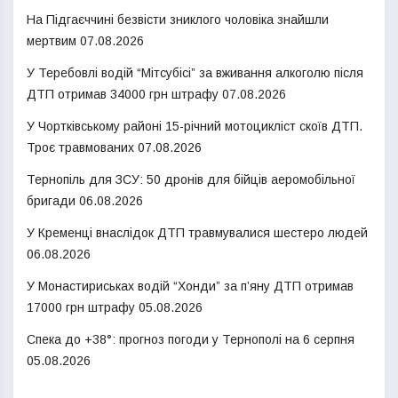
На Підгаєччині безвісти зниклого чоловіка знайшли
мертвим
07.08.2026
У Теребовлі водій “Мітсубісі” за вживання алкоголю після
ДТП отримав 34000 грн штрафу
07.08.2026
У Чортківському районі 15-річний мотоцикліст скоїв ДТП.
Троє травмованих
07.08.2026
Тернопіль для ЗСУ: 50 дронів для бійців аеромобільної
бригади
06.08.2026
У Кременці внаслідок ДТП травмувалися шестеро людей
06.08.2026
У Монастириськах водій “Хонди” за п’яну ДТП отримав
17000 грн штрафу
05.08.2026
Спека до +38°: прогноз погоди у Тернополі на 6 серпня
05.08.2026