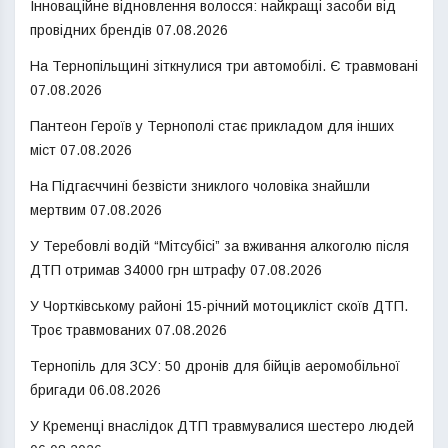
Інноваційне відновлення волосся: найкращі засоби від
провідних брендів
07.08.2026
На Тернопільщині зіткнулися три автомобілі. Є травмовані
07.08.2026
Пантеон Героїв у Тернополі стає прикладом для інших
міст
07.08.2026
На Підгаєччині безвісти зниклого чоловіка знайшли
мертвим
07.08.2026
У Теребовлі водій “Мітсубісі” за вживання алкоголю після
ДТП отримав 34000 грн штрафу
07.08.2026
У Чортківському районі 15-річний мотоцикліст скоїв ДТП.
Троє травмованих
07.08.2026
Тернопіль для ЗСУ: 50 дронів для бійців аеромобільної
бригади
06.08.2026
У Кременці внаслідок ДТП травмувалися шестеро людей