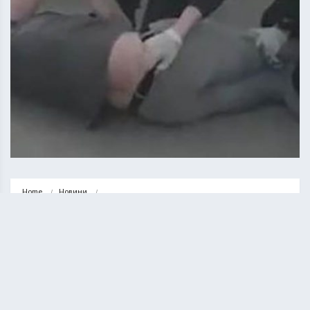
Home
Новини
Перевищили повноваження: у Тернополі двом патрульним повідомили 
про підозру
НОВИНИ
ТЕРНОПІЛЬ