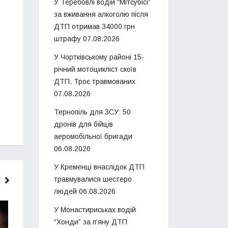
У Теребовлі водій “Мітсубісі”
за вживання алкоголю після
ДТП отримав 34000 грн
штрафу
07.08.2026
У Чортківському районі 15-
річний мотоцикліст скоїв
ДТП. Троє травмованих
07.08.2026
Тернопіль для ЗСУ: 50
дронів для бійців
аеромобільної бригади
06.08.2026
У Кременці внаслідок ДТП
травмувалися шестеро
людей
06.08.2026
ГОЛОВНІ НОВИНИ
НОВИНИ
У Монастириськах водій
“Хонди” за п’яну ДТП