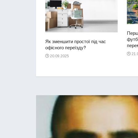
Перш
футбо
ий водій
Як зменшити простої під час
перем
2-річну дівчинку
офісного переїзду?
ереході
21.
20.09.2025