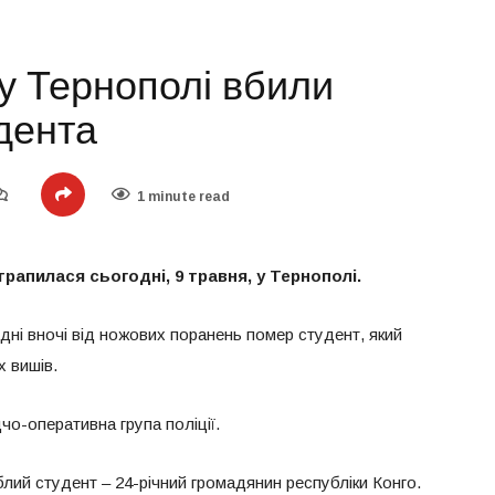
 у Тернополі вбили
дента
1 minute read
рапилася сьогодні, 9 травня, у Тернополі.
ні вночі від ножових поранень помер студент, який
х вишів.
чо-оперативна група поліції.
лий студент – 24-річний громадянин республіки Конго.