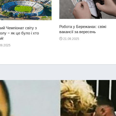
Робота у Бережанах: свіжі
ий Чемпіонат світу з
вакансії за вересень
лу – як це було і хто
іг
21.09.2025
09.2025