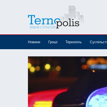
Новини
Гроші
Тернопіль
Суспільст