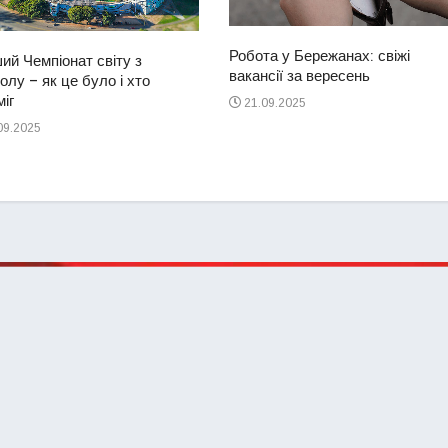
Робота у Бережанах: свіжі
ий Чемпіонат світу з
вакансії за вересень
лу – як це було і хто
іг
21.09.2025
09.2025