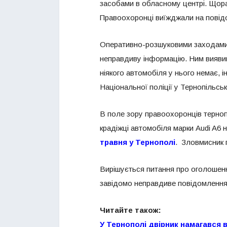
засобами в обласному центрі. Щораз
Правоохоронці виїжджали на повід
Оперативно-розшуковими заходами 
неправдиву інформацію. Ним виявив
ніякого автомобіля у нього немає,
Національної поліції у Тернопільськ
В поле зору правоохоронців терно
крадіжці автомобіля марки Audi A6 н
травня у Тернополі
. Зловмисник п
Вирішується питання про оголошенн
завідомо неправдиве повідомлення 
Читайте також:
У Тернополі двірник намагався 