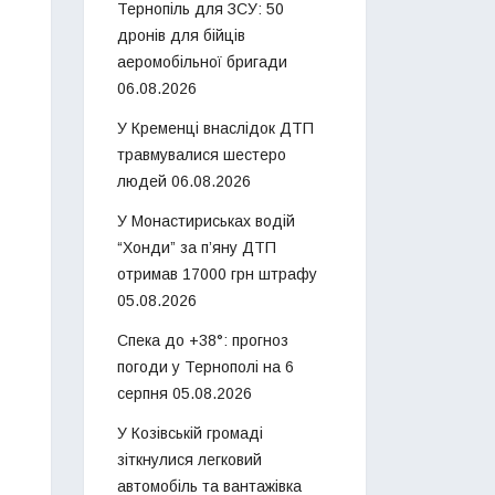
Тернопіль для ЗСУ: 50
дронів для бійців
аеромобільної бригади
06.08.2026
У Кременці внаслідок ДТП
травмувалися шестеро
людей
06.08.2026
У Монастириськах водій
“Хонди” за п’яну ДТП
отримав 17000 грн штрафу
05.08.2026
Спека до +38°: прогноз
погоди у Тернополі на 6
серпня
05.08.2026
У Козівській громаді
зіткнулися легковий
автомобіль та вантажівка