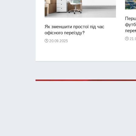
Перш
футбо
ий водій
Як зменшити простої під час
перем
2-річну дівчинку
офісного переїзду?
ереході
21.
20.09.2025