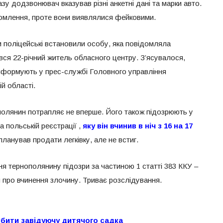
у додзвонювач вказував різні анкетні дані та марки авто.
омлення, проте вони виявлялися фейковими.
поліцейські встановили особу, яка повідомляла
ся 22-річний житель обласного центру. З’ясувалося,
 інформують у прес-службі Головного управління
ій області.
полянин потрапляє не вперше. Його також підозрюють у
а польській реєстрації ,
яку він вчинив в ніч з 16 на 17
ланував продати легківку, але не встиг.
я тернополянину підозри за частиною 1 статті 383 ККУ –
про вчинення злочину. Триває розслідування.
вбити завідуючу дитячого садка