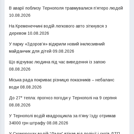
В аварії поблизу Тернополя травмувалися п’ятеро людей
10.08.2026
На Кременеччині водій легкового авто зіткнувся з
деревом
10.08.2026
У парку «Здоров’я» відкрили новий інклюзивний
майданчик для дітей
09.08.2026
Що відчуває людина під час виведення із запою
08.08.2026
Міська рада покриває різницю показників – небаланс
води
08.08.2026
До 27° тепла: прогноз погоди у Тернополі на 9 серпня
08.08.2026
У Тернополі водій квадроцикла за п’яну їзду отримав
34000 грн штрафу
08.08.2026
У Скоморохах водій “Лади” втікав від поліції і скоїв ДТП