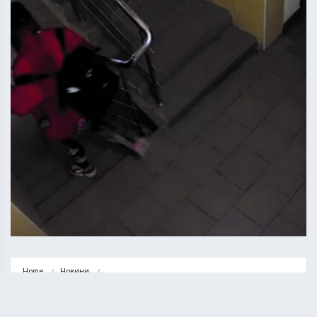
Home
Новини
Поліцейські показали відео, як втікає підозрювана у вбивстві іноземного 
студента