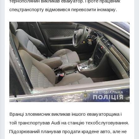
тернополянин викликав евакуатор. Проте працівник
спецтранспорту відмовився перевозити іномарку.
Вранці зловмисник викликав іншого евакуаторщика і
той транспортував Audi на станцію техобслуговування.
Підозрюваний планував продати крадене авто, але не