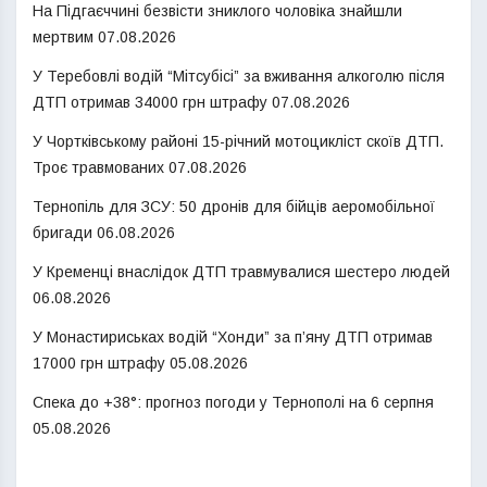
На Підгаєччині безвісти зниклого чоловіка знайшли
мертвим
07.08.2026
У Теребовлі водій “Мітсубісі” за вживання алкоголю після
ДТП отримав 34000 грн штрафу
07.08.2026
У Чортківському районі 15-річний мотоцикліст скоїв ДТП.
Троє травмованих
07.08.2026
Тернопіль для ЗСУ: 50 дронів для бійців аеромобільної
бригади
06.08.2026
У Кременці внаслідок ДТП травмувалися шестеро людей
06.08.2026
У Монастириськах водій “Хонди” за п’яну ДТП отримав
17000 грн штрафу
05.08.2026
Спека до +38°: прогноз погоди у Тернополі на 6 серпня
05.08.2026