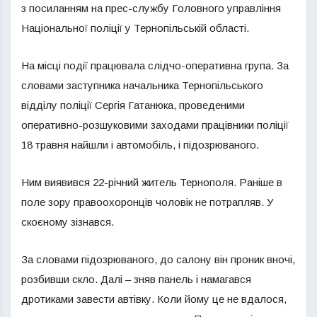
з посиланням на прес-службу Головного управління
Національної поліції у Тернопільській області.
На місці події працювала слідчо-оперативна група. За
словами заступника начальника Тернопільського
відділу поліції Сергія Гатанюка, проведеними
оперативно-розшуковими заходами працівники поліції
18 травня найшли і автомобіль, і підозрюваного.
Ним виявився 22-річний житель Тернополя. Раніше в
поле зору правоохоронців чоловік не потрапляв. У
скоєному зізнався.
За словами підозрюваного, до салону він проник вночі,
розбивши скло. Далі – зняв панель і намагався
дротиками завести автівку. Коли йому це не вдалося,