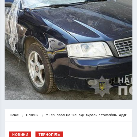
Home
Новини
У Тернополі на “Канаді” вкрали автомобіль “Ауді”
НОВИНИ
ТЕРНОПІЛЬ