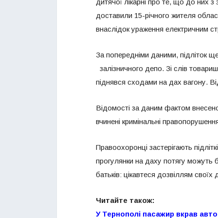
дитячої лікарні про те, що до них 
доставили 15-річного жителя облас
внаслідок ураження електричним с
За попередніми даними, підліток щ
залізничного депо. Зі слів товари
піднявся сходами на дах вагону. Ві
Відомості за даним фактом внесено
вчинені кримінальні правопорушення 
Правоохоронці застерігають підлітк
прогулянки на даху потягу можуть 
батьків: цікавтеся дозвіллям своїх 
Читайте також:
У Тернополі пасажир вкрав авто