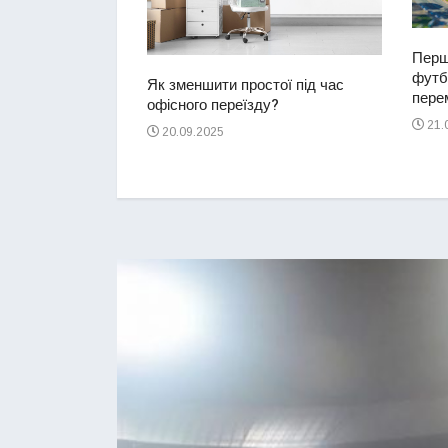
Перш
футбо
ий водій
Як зменшити простої під час
перем
2-річну дівчинку
офісного переїзду?
ереході
21.
20.09.2025