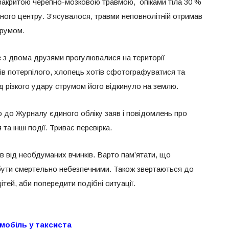
з закритою черепно-мозковою травмою, опіками тіла 30 %
ного центру. З’ясувалося, травми неповнолітній отримав
трумом.
е з двома друзями прогулювалися на території
шів потерпілого, хлопець хотів сфотографуватися та
д різкого удару струмом його відкинуло на землю.
 до Журналу єдиного обліку заяв і повідомлень про
та інші події. Триває перевірка.
ів від необдуманих вчинків. Варто пам’ятати, що
бути смертельно небезпечними. Також звертаються до
дітей, аби попередити подібні ситуації.
мобіль у таксиста