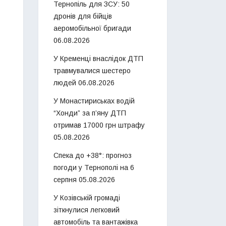
Тернопіль для ЗСУ: 50
дронів для бійців
аеромобільної бригади
06.08.2026
У Кременці внаслідок ДТП
травмувалися шестеро
людей
06.08.2026
У Монастириськах водій
“Хонди” за п’яну ДТП
отримав 17000 грн штрафу
05.08.2026
Спека до +38°: прогноз
погоди у Тернополі на 6
серпня
05.08.2026
У Козівській громаді
зіткнулися легковий
автомобіль та вантажівка