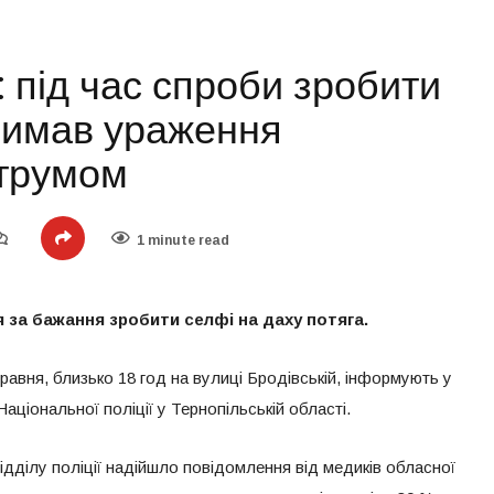
: під час спроби зробити
римав ураження
струмом
1 minute read
я за бажання зробити селфі на даху потяга.
травня, близько 18 год на вулиці Бродівській, інформують у
аціональної поліції у Тернопільській області.
відділу поліції надійшло повідомлення від медиків обласної