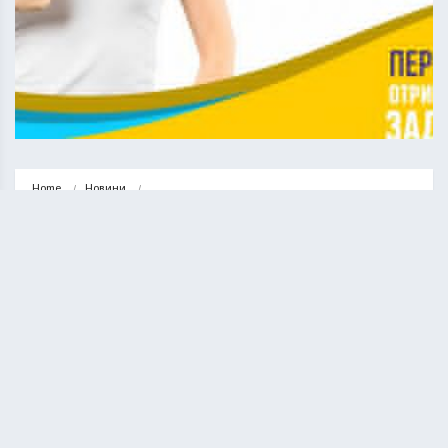
Home
Новини
Укрпошта запустила тестову версію сервісу з онлайн-передплати
НОВИНИ
СУСПІЛЬСТВО
Укрпошта запустила тестову
версію сервісу з онлайн-
передплати