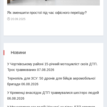
Перш
пере
Як зменшити простої під час офісного переїзду?
21
20.09.2025
Новини
У Чортківському районі 15-річний мотоцикліст скоїв ДТП.
Троє травмованих
07.08.2026
Тернопіль для ЗСУ: 50 дронів для бійців аеромобільної
бригади
06.08.2026
У Кременці внаслідок ДТП травмувалися шестеро людей
06.08.2026
У Монастириськах водій “Хонди” за п’яну ДТП отримав