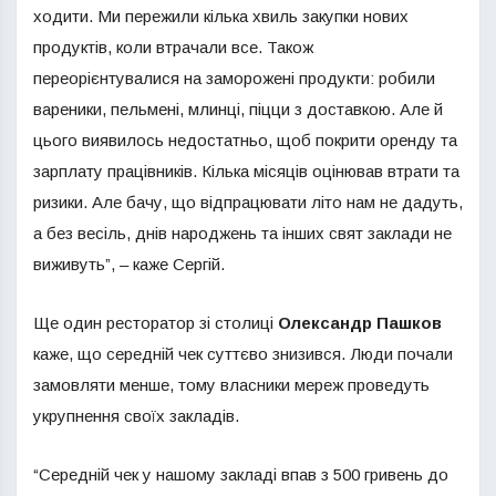
ходити. Ми пережили кілька хвиль закупки нових
продуктів, коли втрачали все. Також
переорієнтувалися на заморожені продукти: робили
вареники, пельмені, млинці, піцци з доставкою. Але й
цього виявилось недостатньо, щоб покрити оренду та
зарплату працівників. Кілька місяців оцінював втрати та
ризики. Але бачу, що відпрацювати літо нам не дадуть,
а без весіль, днів народжень та інших свят заклади не
виживуть”, – каже Сергій.
Ще один ресторатор зі столиці
Олександр Пашков
каже, що середній чек суттєво знизився. Люди почали
замовляти менше, тому власники мереж проведуть
укрупнення своїх закладів.
“Середній чек у нашому закладі впав з 500 гривень до