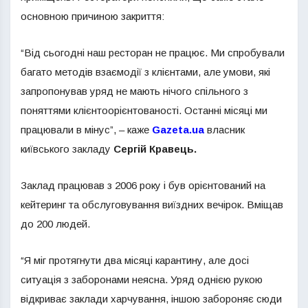
основною причиною закриття:
“Від сьогодні наш ресторан не працює. Ми спробували
багато методів взаємодії з клієнтами, але умови, які
запропонував уряд не мають нічого спільного з
поняттями клієнтоорієнтованості. Останні місяці ми
працювали в мінус”, – каже
Gazeta.ua
власник
київського закладу
Сергій Кравець.
Заклад працював з 2006 року і був орієнтований на
кейтеринг та обслуговування виїздних вечірок. Вміщав
до 200 людей.
“Я міг протягнути два місяці карантину, але досі
ситуація з заборонами неясна. Уряд однією рукою
відкриває заклади харчування, іншою забороняє сюди