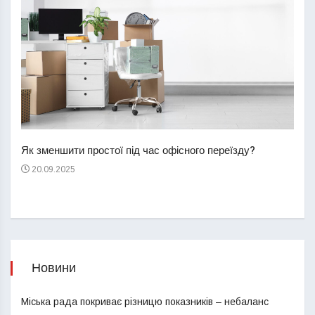
Перш
пере
Як зменшити простої під час офісного переїзду?
21
20.09.2025
Новини
Міська рада покриває різницю показників – небаланс