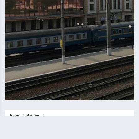
Home
Новини
Укрзалізниця відновлює курсування 46 приміських поїздів у західних 
областях