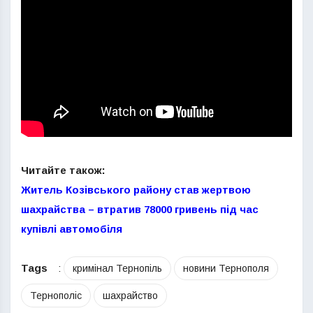
Читайте також:
Житель Козівського району став жертвою
шахрайства – втратив 78000 гривень під час
купівлі автомобіля
Tags
:
кримінал Тернопіль
новини Тернополя
Тернополіс
шахрайство