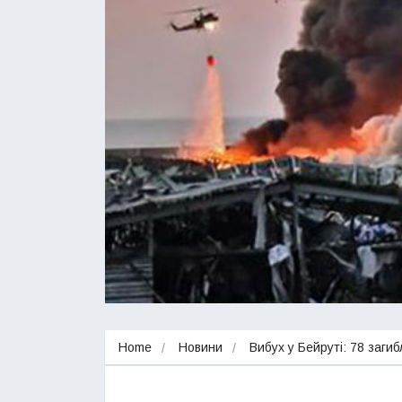
Home
Новини
Вибух у Бейруті: 78 заги