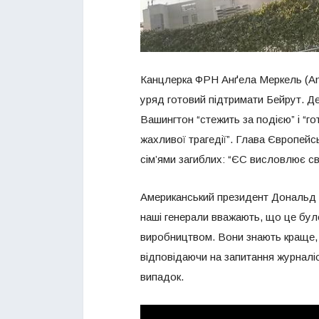
Канцлерка ФРН Анґела Меркель (Ang
уряд готовий підтримати Бейрут. 
Вашингтон “стежить за подією” і “г
жахливої трагедії”. Глава Європей
сім’ями загиблих: “ЄС висловлює св
Американський президент Дональд Тр
наші генерали вважають, що це було
виробництвом. Вони знають краще, ні
відповідаючи на запитання журналіс
випадок.