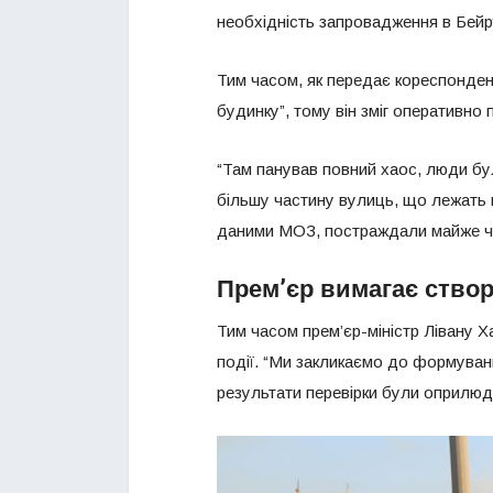
необхідність запровадження в Бейр
Тим часом, як передає кореспонде
будинку”, тому він зміг оперативно 
“Там панував повний хаос, люди бул
більшу частину вулиць, що лежать не
даними МОЗ, постраждали майже чо
Прем’єр вимагає створ
Тим часом прем’єр-міністр Лівану Х
події. “Ми закликаємо до формуванн
результати перевірки були оприлюдне