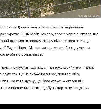
ela Merkel) написала в Twitter, що федеральний
Держсекретар США Майк Помпео, своєю чергою, вказав, що
отовий допомогти народу Лівану відновитися після цієї
ської Ради Шарль Мішель зазначив, що його думки – з
ою всебічну солідарність”.
амп припустив, що подія – це наслідок “атаки”. “Деякі
 саме так. Це не схоже на вибух, пов’язаний з
ж я. На їхню думку, це була атака”, – сказав він,
та, чи впевнений він, що це був удар, а не нещасний