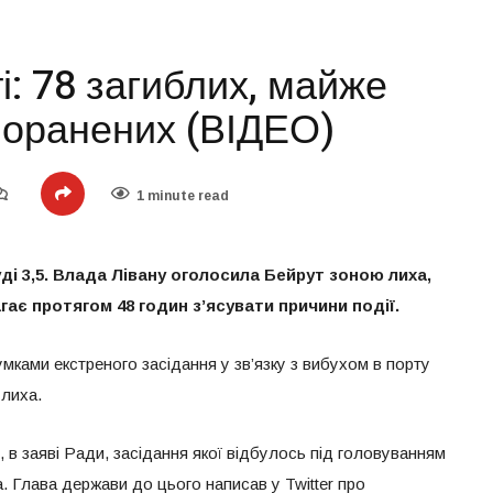
і: 78 загиблих, майже
поранених (ВІДЕО)
1 minute read
ді 3,5. Влада Лівану оголосила Бейрут зоною лиха,
гає протягом 48 годин з’ясувати причини події.
ками екстреного засідання у зв’язку з вибухом в порту
лиха.
, в заяві Ради, засідання якої відбулось під головуванням
 Глава держави до цього написав у Twitter про