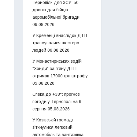
Тернопіль для ЗСУ: 50
дронів для бійців
аеромобільної бригади
06.08.2026
У Кременці внаслідок ДТП
травмувалися шестеро
людей
06.08.2026
У Монастириськах водій
“Хонди” за п’яну ДТП
отримав 17000 грн штрафу
05.08.2026
Спека до +38°: прогноз
погоди у Тернополі на 6
серпня
05.08.2026
У Козівській громаді
зіткнулися легковий
автомобіль та вантажівка