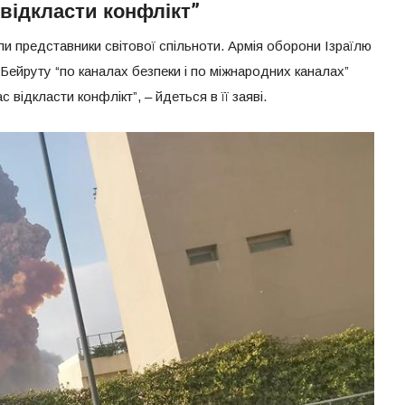
“відкласти конфлікт”
али представники світової спільноти. Армія оборони Ізраїлю
ейруту “по каналах безпеки і по міжнародних каналах”
 відкласти конфлікт”, – йдеться в її заяві.