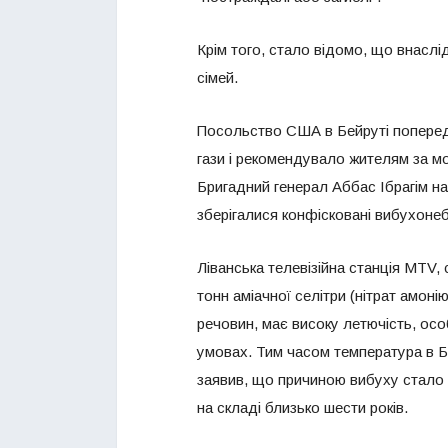
Крім того, стало відомо, що внаслід
сімей.
Посольство США в Бейруті попереди
гази і рекомендувало жителям за м
Бригадний генерал Аббас Ібрагім на
зберігалися конфісковані вибухонеб
Ліванська телевізійна станція MTV,
тонн аміачної селітри (нітрат амон
речовин, має високу летючість, особ
умовах. Тим часом температура в Бей
заявив, що причиною вибуху стало 
на складі близько шести років.