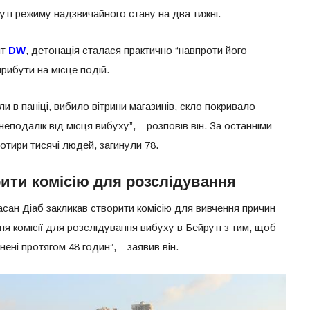
уті режиму надзвичайного стану на два тижні.
нт
DW
, детонація сталася практично “навпроти його
прибути на місце подій.
и в паніці, вибило вітрини магазинів, скло покривало
подалік від місця вибуху”, – розповів він. За останніми
тири тисячі людей, загинули 78.
ити комісію для розслідування
асан Діаб закликав створити комісію для вивчення причин
я комісії для розслідування вибуху в Бейруті з тим, щоб
ні протягом 48 годин”, – заявив він.