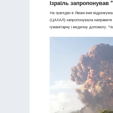
Ізраїль запропонував 
На трагедію в Лівані вже відреагув
(ЦАХАЛ) запропонувала направити Б
гуманітарну і медичну допомогу. “Час