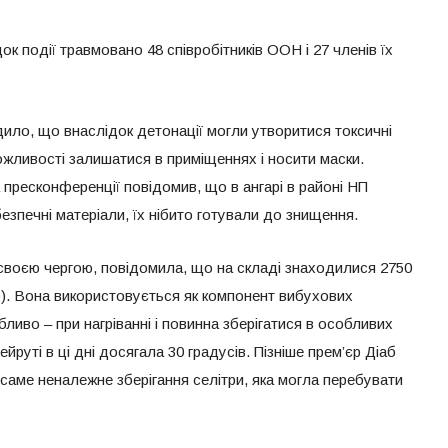
ок події травмовано 48 співробітників ООН і 27 членів їх
ло, що внаслідок детонації могли утворитися токсичні
ожливості залишатися в приміщеннях і носити маски.
 пресконференції повідомив, що в ангарі в районі НП
езпечні матеріали, їх нібито готували до знищення.
 своєю чергою, повідомила, що на складі знаходилися 2750
ію). Вона використовується як компонент вибухових
ливо – при нагріванні і повинна зберігатися в особливих
руті в ці дні досягала 30 градусів. Пізніше прем’єр Діаб
саме неналежне зберігання селітри, яка могла перебувати