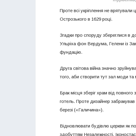
Проте всі укріплення не врятували 
Острозького в 1629 році.
Згадки про споруду збереглися в до
Ульріха фон Вердума, Гелени із За
фундацію.
Друга світова війна значно зруйнув
того, аби створити тут зал моди та
Брак місця зберіг храм від повного 
готель. Проте дизайнер забракував 
березі («Галичина»).
Відновлювати будівлю церкви як по
здобуттям Незалежності. Іконостас