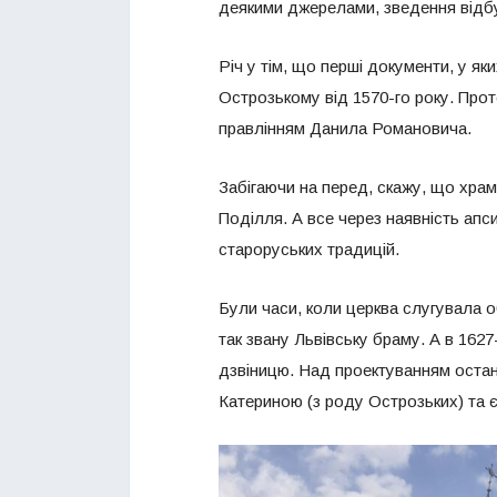
деякими джерелами, зведення відб
Річ у тім, що перші документи, у я
Острозькому від 1570-го року. Прот
правлінням Данила Романовича.
Забігаючи на перед, скажу, що храм
Поділля. А все через наявність апси
староруських традицій.
Були часи, коли церква слугувала
так звану Львівську браму. А в 162
дзвіницю. Над проектуванням оста
Катериною (з роду Острозьких) та 