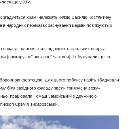
улося ще у XIV.
ких згадується храм, належать князю Василю Костянтину
е в народних переказах заснування церкви пов’язують з
 і справді відрізняється від інших сакральних споруд
ди (напівкруглої вівтарної частини). Їх будували ще за
 оборонною фортецею. Для цього поблизу навіть збудували
7-му біля західного фасаду звели триярусну вежу-
нньої працювали Томаш Замойський з дружиною
єпископ Єремія Тисаровський.