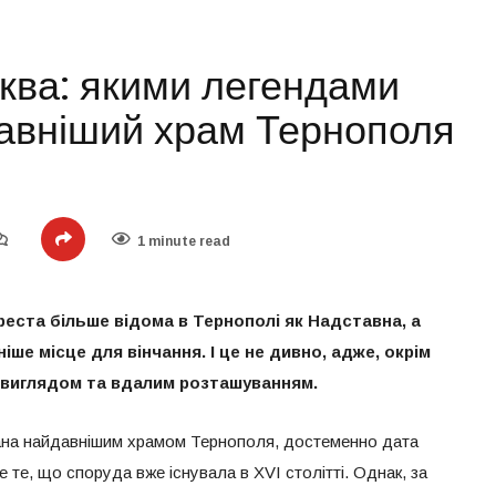
ква: якими легендами
авніший храм Тернополя
1 minute read
еста більше відома в Тернополі як Надставна, а
ше місце для вінчання. І це не дивно, адже, окрім
є виглядом та вдалим розташуванням.
нана найдавнішим храмом Тернополя, достеменно дата
 те, що споруда вже існувала в XVI столітті. Однак, за