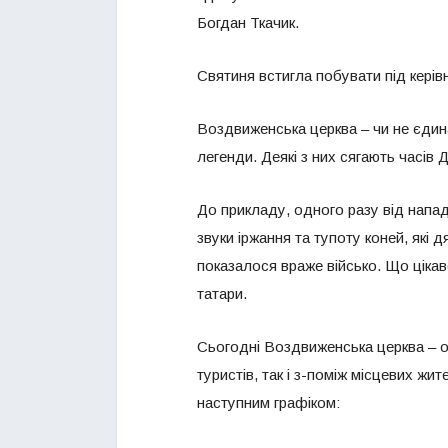
Богдан Ткачик.
Святиня встигла побувати під кері
Воздвиженська церква – чи не єдин
легенди. Деякі з них сягають часів
До прикладу, одного разу від напад
звуки іржання та тупоту коней, які д
показалося враже військо. Що цікавог
татари.
Сьогодні Воздвиженська церква – о
туристів, так і з-поміж місцевих ж
наступним графіком: