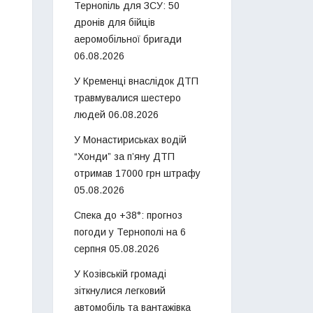
Тернопіль для ЗСУ: 50
дронів для бійців
аеромобільної бригади
06.08.2026
У Кременці внаслідок ДТП
травмувалися шестеро
людей
06.08.2026
У Монастириськах водій
“Хонди” за п’яну ДТП
отримав 17000 грн штрафу
05.08.2026
Спека до +38°: прогноз
погоди у Тернополі на 6
серпня
05.08.2026
У Козівській громаді
зіткнулися легковий
автомобіль та вантажівка