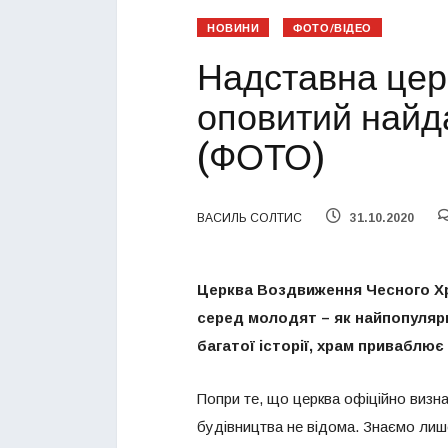
НОВИНИ
ФОТО/ВІДЕО
Надставна цер
оповитий найд
(ФОТО)
ВАСИЛЬ СОЛТИС
31.10.2020
Церква Воздвиження Чесного Хр
серед молодят – як найпопулярні
багатої історії, храм приваблю
Попри те, що церква офіційно виз
будівництва не відома. Знаємо лише