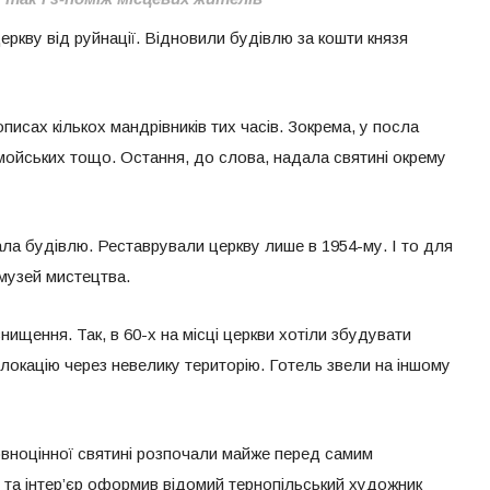
церкву від руйнації. Відновили будівлю за кошти князя
писах кількох мандрівників тих часів. Зокрема, у посла
мойських тощо. Остання, до слова, надала святині окрему
ала будівлю. Реставрували церкву лише в 1954-му. І то для
 музей мистецтва.
знищення. Так, в 60-х на місці церкви хотіли збудувати
локацію через невелику територію. Готель звели на іншому
вноцінної святині розпочали майже перед самим
 та інтер’єр оформив відомий тернопільський художник