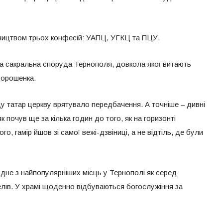
вництвом трьох конфесій: УАПЦ, УГКЦ та ПЦУ.
а сакральна споруда Тернополя, довкола якої витають
 Дорошенка.
у татар церкву врятувало передбачення. А точніше – дивні
як почув ще за кілька годин до того, як на горизонті
о, гамір йшов зі самої вежі-дзвіниці, а не відтіль, де були
дне з найпопулярніших місць у Тернополі як серед
ителів. У храмі щоденно відбуваються богослужіння за