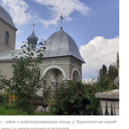
– одне з найпопулярніших місць у Тернополі як серед
 так і з-поміж місцевих жителів