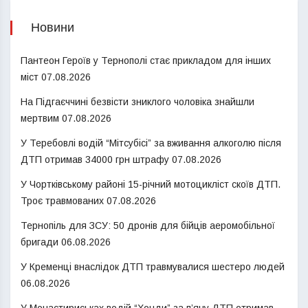
Новини
Пантеон Героїв у Тернополі стає прикладом для інших
міст
07.08.2026
На Підгаєччині безвісти зниклого чоловіка знайшли
мертвим
07.08.2026
У Теребовлі водій “Мітсубісі” за вживання алкоголю після
ДТП отримав 34000 грн штрафу
07.08.2026
У Чортківському районі 15-річний мотоцикліст скоїв ДТП.
Троє травмованих
07.08.2026
Тернопіль для ЗСУ: 50 дронів для бійців аеромобільної
бригади
06.08.2026
У Кременці внаслідок ДТП травмувалися шестеро людей
06.08.2026
У Монастириськах водій “Хонди” за п’яну ДТП отримав