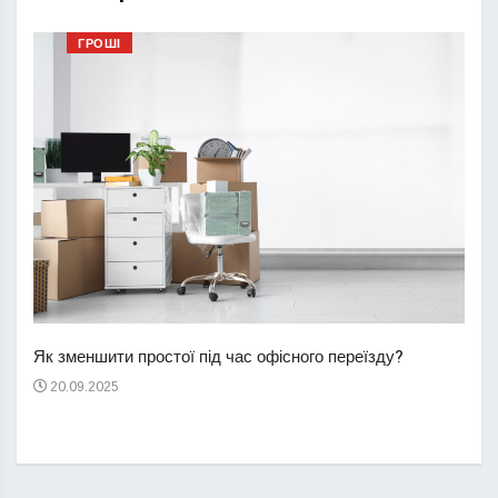
ГРОШІ
Перш
пере
Як зменшити простої під час офісного переїзду?
21
20.09.2025