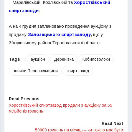
– Марилівський, Козлівський та
Хоростківський
спиртзаводи
.
А на 4 грудня заплановано проведення аукціону з
продажу
Залозецького спиртзаводу
, що у
Зборівському районі Тернопільської області.
Tags
:
аукціон
Деренівка
Кобиловолоки
новини Тернопільщини
спиртзавод
Read Previous
Хоростківський спиртзавод продали з аукціону за 55
мільйонів гривень
Read Next
50000 гривень на місяць – чи такою має бути