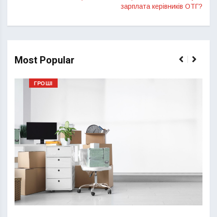
зарплата керівників ОТГ?
Most Popular
ГРОШІ
Перш
пере