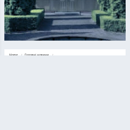
Home
Головні новини
Хоростківський спиртзавод продали з аукціону за 55 мільйонів гривень
ГОЛОВНІ НОВИНИ
ГРОШІ
НОВИНИ
Хоростківський спиртзавод
продали з аукціону за 55 мільйонів
гривень