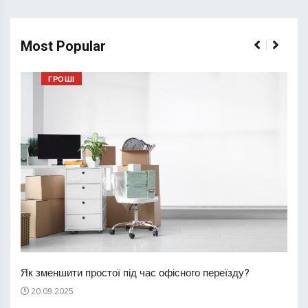
Most Popular
ГРОШІ
Перш
пере
Як зменшити простої під час офісного переїзду?
21
20.09.2025