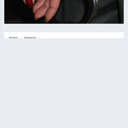
Home
Новини
З каси зникло 17000 гривень – у Чортківському районі працівниця…
НОВИНИ
З каси зникло 17000 гривень – у
Чортківському районі працівниця
магазину імітувала крадіжку
ВАСИЛЬ СОЛТИС
29.12.2020
1 minute read