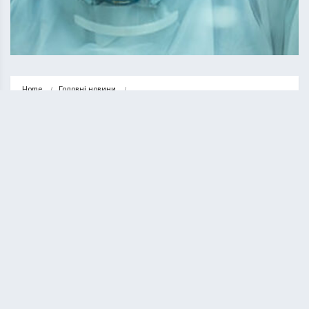
Home
Головні новини
Коронавірус на Тернопільщині сьогодні: статистика за 22 лютого
ГОЛОВНІ НОВИНИ
НОВИНИ
Коронавірус на Тернопільщині
сьогодні: статистика за 22 лютого
ВАСИЛЬ СОЛТИС
22.02.2021
1 minute read