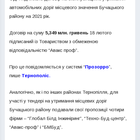
автомобільних доріг місцевого значення Бучацького
району на 2021 рік.
Договір на суму
5,349 млн. гривень
18 лютого
підписаний із Товариством з обмеженою
відповідальністю “Авакс проф”.
Про це повідомляється у системі “
Прозорро
”,
пише
Тернополіс
.
Аналогічно, як і по інших районах Тернопілля, для
участі у тендері на утримання місцевих доріг
Бучацького району подавали свої пропозиції чотири
фірми – “Глобал Білд Інжиніринг”, “Техно-Буд-центр”,
“Авакс-проф” і “БМБуд”.