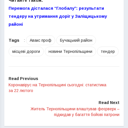
Читайте також:
Перемога дісталася “Глобалу”: результати
тендеру на утримання доріг у Заліщицькому
районі
Tags
:
Авакс проф
Бучацький район
місцеві дороги
новини Тернопільщини
тендер
Read Previous
Коронавірус на Тернопільщині сьогодні: статистика
за 22 лютого
Read Next
Житель Тернопільщини влаштував феєрверк –
підкидав у багаття бойові патрони