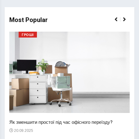
Most Popular
ГРОШІ
Перш
пере
Як зменшити простої під час офісного переїзду?
21
20.09.2025