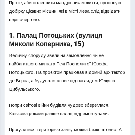
Проте, аби полегшити мандрівникам життя, пропоную
добірку цікавих місцин, які в місті Лева слід відвідати
першочергово.
1. Палац Потоцьких (вулиця
Миколи Коперника, 15)
Величну споруду звели на замовлення чи не
найбагатшого магната Речі Посполитої Юзефа
Потоцького. На проєктом працював відомий архітектор
де Верна, а будувалося все під наглядом Юліуша
Цибульського.
Попри світові війни будівля чудово збереглася.
Кількома роками раніше палац відремонтували.
Прогулятися територією замку можна безкоштовно. А