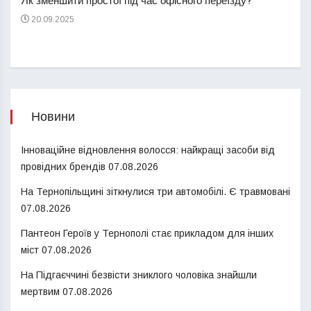
Як зменшити простої під час офісного переїзду?
21
20.09.2025
Новини
Інноваційне відновлення волосся: найкращі засоби від
провідних брендів
07.08.2026
На Тернопільщині зіткнулися три автомобілі. Є травмовані
07.08.2026
Пантеон Героїв у Тернополі стає прикладом для інших
міст
07.08.2026
На Підгаєччині безвісти зниклого чоловіка знайшли
мертвим
07.08.2026