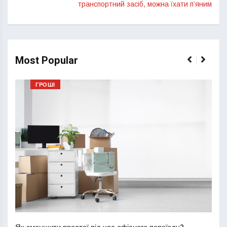
транспортний засіб, можна їхати п’яним
Most Popular
ГРОШІ
Перш
пере