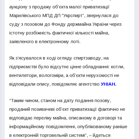
аукціону з продажу об’єкта малої приватизації
Марилівського МПД ДП “Укрспирт”, звернулася до
суду з позовом до Фонду держмайна України через
істотну розбіжність фактичної кількості майна,
заявленого в електронному лоті.
Як з’ясувалося в ході огляду спиртзаводу, на
підприємстві було відсутнє цінне обладнання: котли,
вентилятори, вологоміри, а об’єкти нерухомості не
відповідали опису, повідомляє агентство
УНІАН
.
“Таким чином, станом на дату подання позову,
проданий позивачеві об’єкт приватизації фактично не
відповідає переліку майна, описаному в договорі та
інформаційному повідомленні, опублікованому раніше
в електронній торговельній системі”, – йдеться