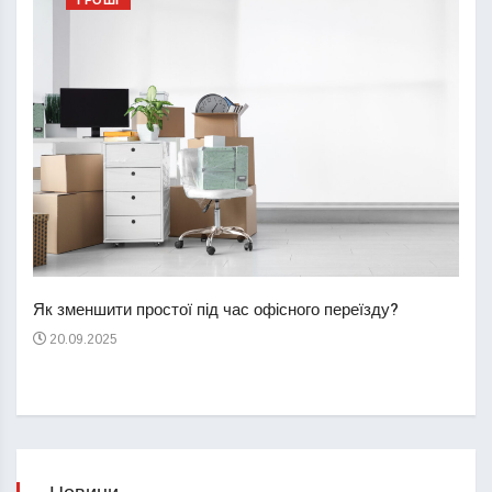
ГРОШІ
Перш
пере
Як зменшити простої під час офісного переїзду?
21
20.09.2025