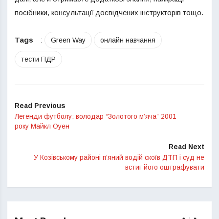
посібники, консультації досвідчених інструкторів тощо.
Tags
:
Green Way
онлайн навчання
тести ПДР
Read Previous
Легенди футболу: володар “Золотого м’яча” 2001
року Майкл Оуен
Read Next
У Козівському районі п’яний водій скоїв ДТП і суд не
встиг його оштрафувати