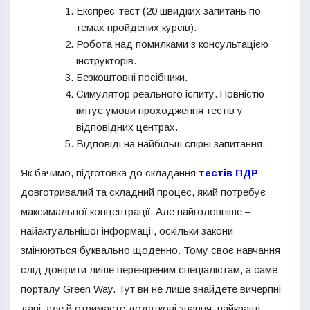
Експрес-тест (20 швидких запитань по
темах пройдених курсів).
Робота над помилками з консультацією
інструкторів.
Безкоштовні посібники.
Симулятор реального іспиту. Повністю
імітує умови проходження тестів у
відповідних центрах.
Відповіді на найбільш спірні запитання.
Як бачимо, підготовка до складання
тестів ПДР
–
довготривалий та складний процес, який потребує
максимальної концентрації. Але найголовніше –
найактуальнішої інформації, оскільки закони
змінюються буквально щоденно. Тому своє навчання
слід довірити лише перевіреним спеціалістам, а саме –
порталу Green Way. Тут ви не лише знайдете вичерпні
дані, але й отримаєте додаткові знання, найкращі