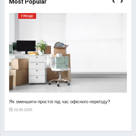
Most Popular
ГРОШІ
Перш
пере
Як зменшити простої під час офісного переїзду?
21
20.09.2025