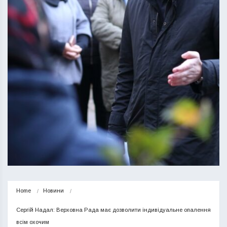
Home
Новини
Сергій Надал: Верховна Рада має дозволити індивідуальне опалення 
всім охочим