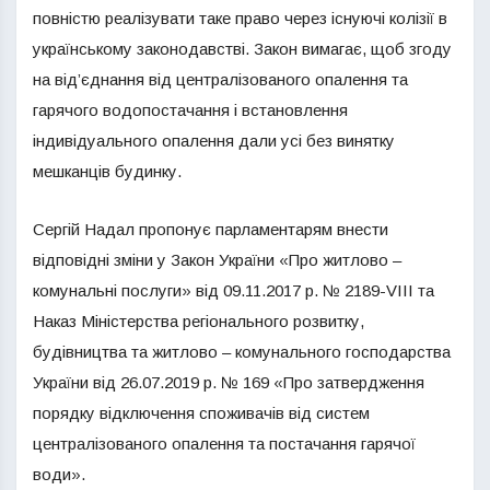
повністю реалізувати таке право через існуючі колізії в
українському законодавстві. Закон вимагає, щоб згоду
на від’єднання від централізованого опалення та
гарячого водопостачання і встановлення
індивідуального опалення дали усі без винятку
мешканців будинку.
Сергій Надал пропонує парламентарям внести
відповідні зміни у Закон України «Про житлово –
комунальні послуги» від 09.11.2017 р. № 2189-VIII та
Наказ Міністерства регіонального розвитку,
будівництва та житлово – комунального господарства
України від 26.07.2019 р. № 169 «Про затвердження
порядку відключення споживачів від систем
централізованого опалення та постачання гарячої
води».