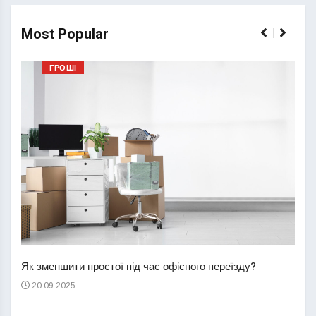
Most Popular
ГРОШІ
Перш
пере
Як зменшити простої під час офісного переїзду?
21
20.09.2025