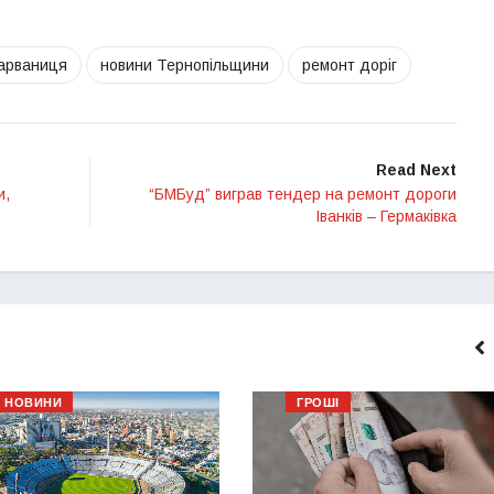
арваниця
новини Тернопільщини
ремонт доріг
Read Next
и,
“БМБуд” виграв тендер на ремонт дороги
Іванків – Гермаківка
НОВИНИ
ГРОШІ