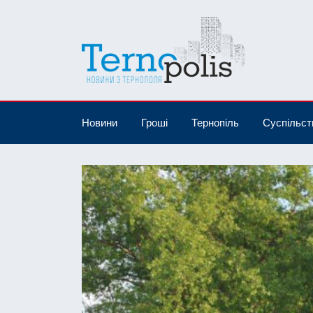
Новини
Гроші
Тернопіль
Суспільст