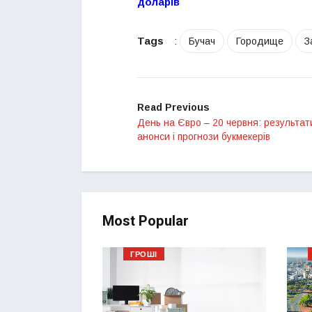
доларів
Tags
:
Бучач
Городище
З
Read Previous
День на Євро – 20 червня: результат
анонси і прогнози букмекерів
Most Popular
ГРОШІ