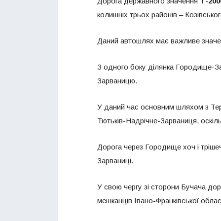
Дорога державного значення
Т-200
колишніх трьох районів – Козівсько
Даний автошлях має важливе значен
З одного боку ділянка Городище-З
Зарваницю.
У даний час основним шляхом з Те
Тютьків-Надрічне-Зарваниця, оскіль
Дорога через Городище хоч і тріше
Зарваниці.
У свою чергу зі сторони Бучача до
мешканців Івано-Франківської обла