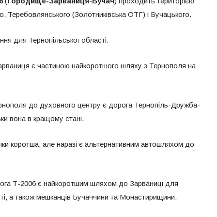
6
(
Городище-Зарваниця-Бучач
) проходить територією
го, Теребовлянського (Золотниківська ОТГ) і Бучацького.
ня для Тернопільської області.
арваниця є частиною найкоротшого шляху з Тернополя на
рнополя до духовного центру є дорога Тернопіль-Дружба-
ки вона в кращому стані.
чки коротша, але наразі є альтернативним автошляхом до
рога Т-2006 є найкоротшим шляхом до Зарваниці для
сті, а також мешканців Бучаччини та Монастирищини.