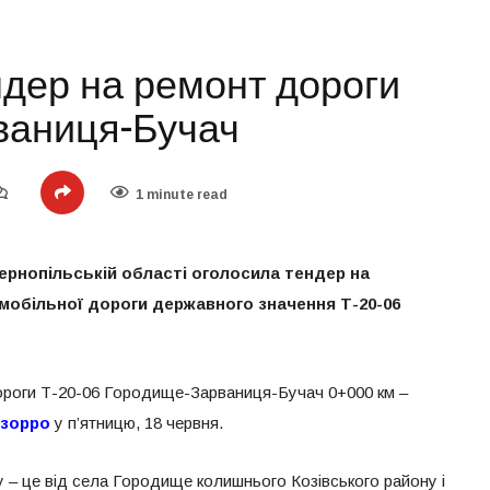
дер на ремонт дороги
ваниця-Бучач
1 minute read
ернопільській області оголосила тендер на
мобільної дороги державного значення Т-20-06
ороги Т-20-06 Городище-Зарваниця-Бучач 0+000 км –
зорро
у п’ятницю, 18 червня.
у – це від села Городище колишнього Козівського району і