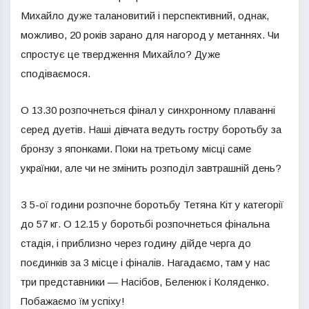
Михайло дуже талановитий і перспективний, однак,
можливо, 20 років зарано для нагород у метаннях. Чи
спростує це твердження Михайло? Дуже
сподіваємося.
О 13.30 розпочнеться фінал у синхронному плаванні
серед дуетів. Наші дівчата ведуть гостру боротьбу за
бронзу з японками. Поки на третьому місці саме
українки, але чи не змінить розподіл завтрашній день?
З 5-ої години розпочне боротьбу Тетяна Кіт у категорії
до 57 кг. О 12.15 у боротьбі розпочнеться фінальна
стадія, і приблизно через годину дійде черга до
поєдинків за 3 місце і фіналів. Нагадаємо, там у нас
три представники — Насібов, Беленюк і Коляденко.
Побажаємо їм успіху!