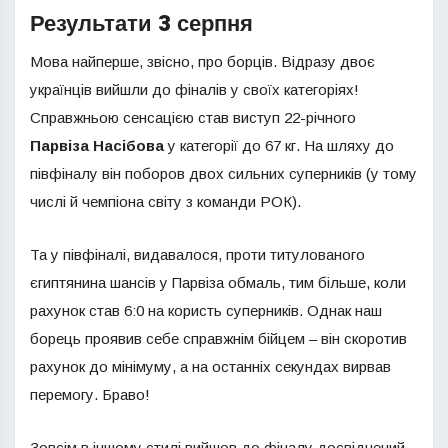
Результати 3 серпня
Мова найперше, звісно, про борців. Відразу двоє
українців вийшли до фіналів у своїх категоріях!
Справжньою сенсацією став виступ 22-річного
Парвіза Насібова
у категорії до 67 кг. На шляху до
півфіналу він поборов двох сильних суперників (у тому
числі й чемпіона світу з команди РОК).
Та у півфіналі, видавалося, проти титулованого
єгиптянина шансів у Парвіза обмаль, тим більше, коли
рахунок став 6:0 на користь суперників. Однак наш
борець проявив себе справжнім бійцем – він скоротив
рахунок до мінімуму, а на останніх секундах вирвав
перемогу. Браво!
Зовсім в іншому стилі вийшов до фіналу досвідчений