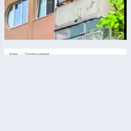
Home
Головні новини
У Теребовлі врятували 81-річну жінку, яка випала з балкона п’ятого…
ГОЛОВНІ НОВИНИ
НОВИНИ
У Теребовлі врятували 81-річну
жінку, яка випала з балкона п’ятого
поверху (ВІДЕО)
ВАСИЛЬ СОЛТИС
03.08.2021