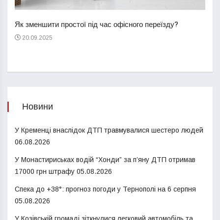
Перш
пере
Як зменшити простої під час офісного переїзду?
21
20.09.2025
Новини
У Кременці внаслідок ДТП травмувалися шестеро людей
06.08.2026
У Монастириськах водій “Хонди” за п’яну ДТП отримав
17000 грн штрафу
05.08.2026
Спека до +38°: прогноз погоди у Тернополі на 6 серпня
05.08.2026
У Козівській громаді зіткнулися легковий автомобіль та