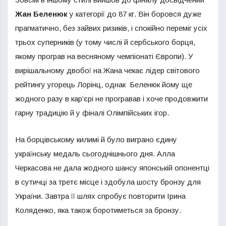
Жан Беленюк
у категорії до 87 кг. Він боровся дуже
прагматично, без зайвих ризиків, і спокійно переміг усіх
трьох суперників (у тому числі й сербського борця,
якому програв на весняному чемпіонаті Європи). У
вирішальному двобої на Жана чекає лідер світового
рейтингу угорець Лорінц, однак Беленюк йому ще
жодного разу в кар’єрі не програвав і хоче продовжити
гарну традицію й у фіналі Олімпійських ігор.
На борцівському килимі й було виграно єдину
українську медаль сьогоднішнього дня. Алла
Черкасова не дала жодного шансу японській опонентці
в сутичці за третє місце і здобула шосту бронзу для
України. Завтра її шлях спробує повторити Ірина
Коляденко, яка також боротиметься за бронзу.