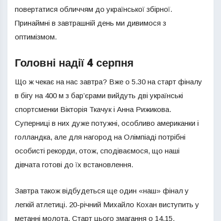
повертатися обличчям до української збірної.
Принаймні в завтрашній день ми дивимося з
оптимізмом.
Головні надії 4 серпня
Що ж чекає на нас завтра? Вже о 5.30 на старт фіналу
в бігу на 400 м з бар’єрами вийдуть дві українські
спортсменки Вікторія Ткачук і Анна Рижикова.
Суперниці в них дуже потужні, особливо американки і
голландка, але для нагород на Олімпіаді потрібні
особисті рекорди, отож, сподіваємося, що наші
дівчата готові до їх встановлення.
Завтра також відбудеться ще один «наш» фінал у
легкій атлетиці. 20-річний Михайло Кохан виступить у
метанні молота. Старт цього змагання о 14.15.