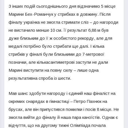
З інших подій сьогоднішнього дня відзначимо 5 місце
Марини Бех-Романчук у стрибках в довжину. Після
фіналу українка не змогла стримати сліз – до нагороди
не вистачило менше 10 см. Її результат 6,88 м був
дуже близьким до її ж особистого рекорду, але для
медалі потрібно було стрибати ще далі. І кілька
стрибків у фіналі були близькими до 7-метрової
позначки, але кількасантиметрові заступи не дали
Марині виступити на повну силу – лише одна
результативна спроба із шести.
Мав шанс здобути нагороду і єдиний наш фіналіст на
окремих снарядах в гімнастиці – Петро Пахнюк на
брусах, але він припустився помилки і посів 8 місце. Не
змогла вийти до фіналу й наша пара каноїстів. Однак є
відчуття, що на другому тижні Олімпіада почала