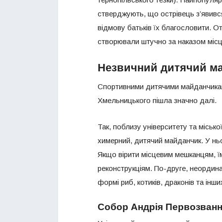
стверджують, що острівець з’явився
відмову батьків їх благословити. От
створювали штучно за наказом місц
Незвичний дитячий м
Спортивними дитячими майданчикам
Хмельницького пішла значно далі.
Так, поблизу університету та міськ
химерний, дитячий майданчик. У ньо
Якщо вірити місцевим мешканцям, ї
реконструкціям. По-друге, неордин
формі риб, котиків, драконів та інши
Собор Андрія Первозван