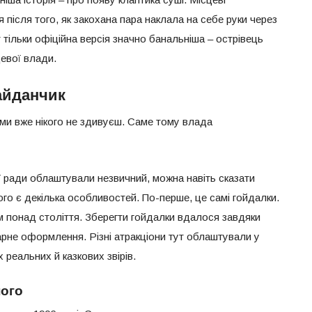
 після того, як закохана пара наклала на себе руки через
 тільки офіційна версія значно банальніша – острівець
евої влади.
айданчик
и вже нікого не здивуєш. Саме тому влада
ої ради облаштували незвичний, можна навіть сказати
го є декілька особливостей. По-перше, це самі гойдалки.
м понад століття. Зберегти гойдалки вдалося завдяки
арне оформлення. Різні атракціони тут облаштували у
х реальних й казкових звірів.
ного