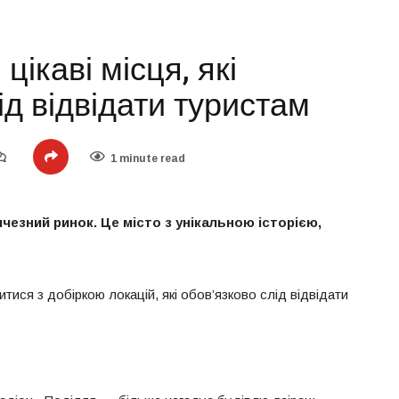
ікаві місця, які
ід відвідати туристам
1 minute read
чезний ринок. Це місто з унікальною історією,
ися з добіркою локацій, які обов’язково слід відвідати