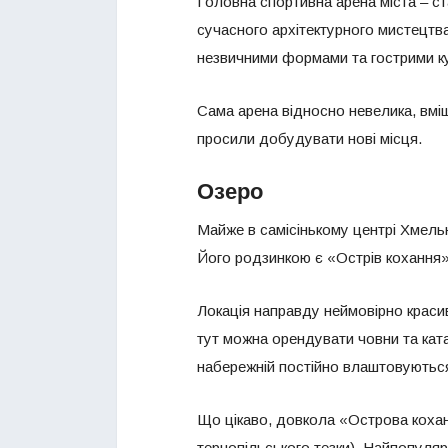
Головна спортивна арена міста – с
сучасного архітектурного мистецтва
незвичними формами та гострими к
Сама арена відносно невелика, вмі
просили добудувати нові місця.
Озеро
Майже в самісінькому центрі Хмель
Його родзинкою є «Острів кохання»
Локація направду неймовірно красив
тут можна орендувати човни та ката
набережній постійно влаштовуються 
Що цікаво, довкола «Острова коханн
тернопільського тезки). Найпопулярн