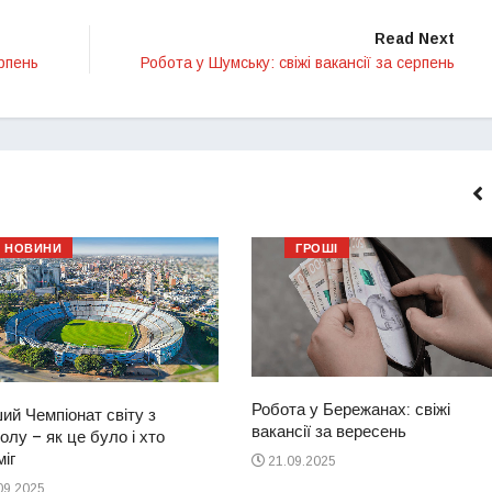
Read Next
ерпень
Робота у Шумську: свіжі вакансії за серпень
НОВИНИ
ГРОШІ
Робота у Бережанах: свіжі
ий Чемпіонат світу з
вакансії за вересень
лу – як це було і хто
іг
21.09.2025
09.2025