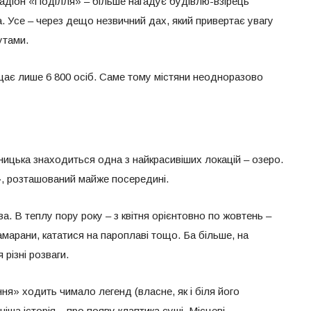
тадіон «Поділля» – більше нагадує будівлю-взірець
. Усе – через дещо незвичний дах, який привертає увагу
утами.
щає лише 6 800 осіб. Саме тому містяни неодноразово
ницька знаходиться одна з найкрасивіших локацій – озеро.
, розташований майже посередині.
а. В теплу пору року – з квітня орієнтовно по жовтень –
марани, кататися на пароплаві тощо. Ба більше, на
різні розваги.
я» ходить чимало легенд (власне, як і біля його
іша історія – про появу клаптика суші. Місцеві