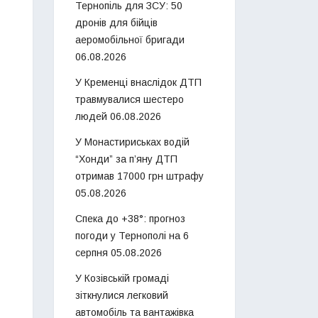
Тернопіль для ЗСУ: 50
дронів для бійців
аеромобільної бригади
06.08.2026
У Кременці внаслідок ДТП
травмувалися шестеро
людей
06.08.2026
У Монастириськах водій
“Хонди” за п’яну ДТП
отримав 17000 грн штрафу
05.08.2026
Спека до +38°: прогноз
погоди у Тернополі на 6
серпня
05.08.2026
У Козівській громаді
зіткнулися легковий
автомобіль та вантажівка