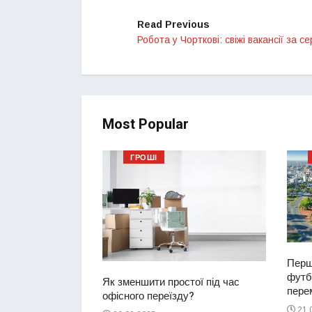
Read Previous
Робота у Чорткові: свіжі вакансії за с
Most Popular
ГРОШІ
Перш
футбо
ий водій
Як зменшити простої під час
перем
2-річну дівчинку
офісного переїзду?
ереході
21.