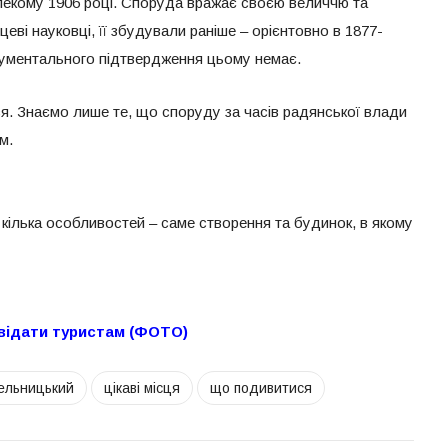
лекому 1906 році. Споруда вражає своєю величчю та
цеві науковці, її збудували раніше – орієнтовно в 1877-
окументального підтвердження цьому немає.
ся. Знаємо лише те, що споруду за часів радянської влади
м.
кілька особливостей – саме створення та будинок, в якому
ідвідати туристам (ФОТО)
ельницький
цікаві місця
що подивитися