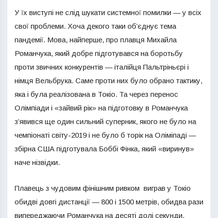
У їх виступі не слід шукати системної помилки — у всіх
свої проблеми. Хоча декого таки об’єднує тема
пандемії. Мова, найперше, про плавця Михайла
Романчука, який добре підготувався на боротьбу
проти звичних конкурентів — італійця Пальтріньєрі і
німця Вельбрука. Саме проти них було обрано тактику,
яка і була реалізована в Токіо. Та через перенос
Олімпіади і «зайвий рік» на підготовку в Романчука
з’явився ще один сильний суперник, якого не було на
чемпіонаті світу-2019 і не було б торік на Оліміпаді —
збірна США підготувала Боббі Фінка, який «виринув»
наче нізвідки.
Плавець з чудовим фінішним ривком виграв у Токіо
обидві довгі дистанції — 800 і 1500 метрів, обидва рази
випереджаючи Романчука на десяті долі секунди.