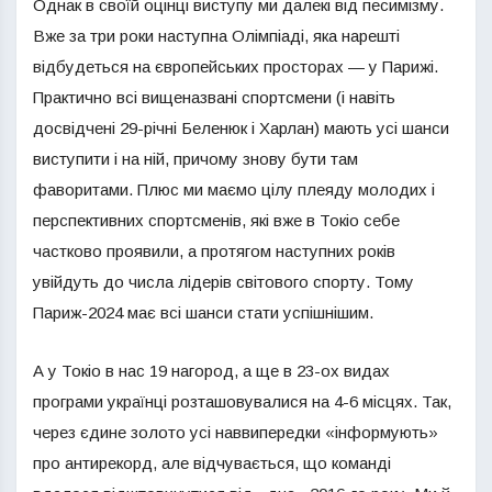
Однак в своїй оцінці виступу ми далекі від песимізму.
Вже за три роки наступна Олімпіаді, яка нарешті
відбудеться на європейських просторах — у Парижі.
Практично всі вищеназвані спортсмени (і навіть
досвідчені 29-річні Беленюк і Харлан) мають усі шанси
виступити і на ній, причому знову бути там
фаворитами. Плюс ми маємо цілу плеяду молодих і
перспективних спортсменів, які вже в Токіо себе
частково проявили, а протягом наступних років
увійдуть до числа лідерів світового спорту. Тому
Париж-2024 має всі шанси стати успішнішим.
А у Токіо в нас 19 нагород, а ще в 23-ох видах
програми українці розташовувалися на 4-6 місцях. Так,
через єдине золото усі наввипередки «інформують»
про антирекорд, але відчувається, що команді