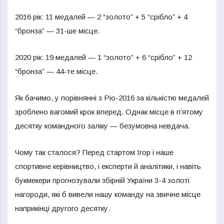
2016 рік: 11 медалей — 2 “золото” + 5 “срібло” + 4
“бронза” — 31-ше місце.
2020 рік: 19 медалей — 1 “золото” + 6 “срібло” + 12
“бронза” — 44-те місце.
Як бачимо, у порівнянні з Ріо-2016 за кількістю медалей
зроблено вагомий крок вперед. Однак місце в п’ятому
десятку командного заліку — безумовна невдача.
Чому так сталося? Перед стартом Ігор і наше
спортивне керівництво, і експерти й аналітики, і навіть
букмекери прогнозували збірній України 3-4 золоті
нагороди, які б вивели нашу команду на звичне місце
наприкінці другого десятку.