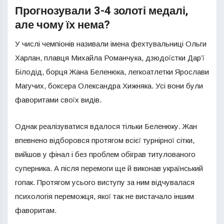
Прогнозували 3-4 золоті медалі,
але чому їх нема?
У числі чемпіонів називали імена фехтувальниці Ольги
Харлан, плавця Михайла Романчука, дзюдоїстки Дар’ї
Білодід, борця Жана Беленюка, легкоатлетки Ярослави
Магучих, боксера Олександра Хижняка. Усі вони були
фаворитами своїх видів.
Однак реалізуватися вдалося тільки Беленюку. Жан
впевнено відборовся протягом всієї турнірної сітки,
вийшов у фінал і без проблем обіграв титулованого
суперника. А після перемоги ще й виконав український
гопак. Протягом усього виступу за ним відчувалася
психологія переможця, якої так не вистачало іншим
фаворитам.