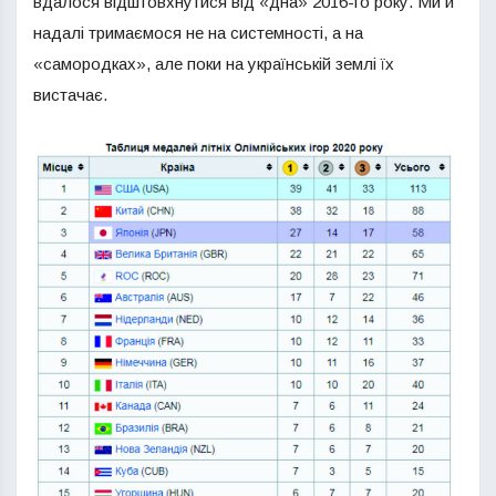
вдалося відштовхнутися від «дна» 2016-го року. Ми й
надалі тримаємося не на системності, а на
«самородках», але поки на українській землі їх
вистачає.