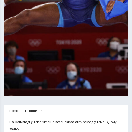
Home
Новини
На Олімпіаді у Токіо Україна встановила антирекорд у командному 
заліку.…