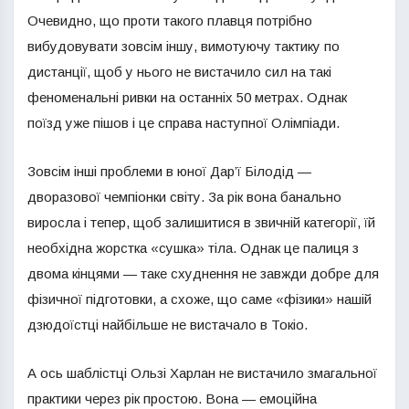
Очевидно, що проти такого плавця потрібно
вибудовувати зовсім іншу, вимотуючу тактику по
дистанції, щоб у нього не вистачило сил на такі
феноменальні ривки на останніх 50 метрах. Однак
поїзд уже пішов і це справа наступної Олімпіади.
Зовсім інші проблеми в юної Дар’ї Білодід —
дворазової чемпіонки світу. За рік вона банально
виросла і тепер, щоб залишитися в звичній категорії, їй
необхідна жорстка «сушка» тіла. Однак це палиця з
двома кінцями — таке схуднення не завжди добре для
фізичної підготовки, а схоже, що саме «фізики» нашій
дзюдоїстці найбільше не вистачало в Токіо.
А ось шаблістці Ользі Харлан не вистачило змагальної
практики через рік простою. Вона — емоційна