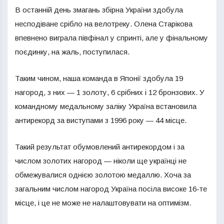
В останній день змагань збірна України здобула
несподіване срібло на велотреку. Олена Старікова
впевнено виграла півфінал у спринті, але у фінальному
поєдинку, на жаль, поступилася.
Таким чином, наша команда в Японії здобула 19
нагород, з них — 1 золоту, 6 срібних і 12 бронзових. У
командному медальному заліку Україна встановила
антирекорд за виступами з 1996 року — 44 місце.
Такий результат обумовлений антирекордом і за
числом золотих нагород — ніколи ще українці не
обмежувалися однією золотою медаллю. Хоча за
загальним числом нагород Україна посіла високе 16-те
місце, і це не може не налаштовувати на оптимізм.