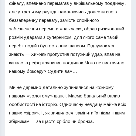
фіналу, впевнено перемагав у вирішальному поєдинку,
але у третьому раунді, намагаючись довести свою
беззаперечну перевагу, замість спокійного
забезпечення перемоги «на класі», обрав ризикований
розмін ударами з суперником, для якого саме такий
перебіг подій і був останнім шансом. Підсумок усі
знають — Хижняк пропустив потужний удар, впав на
канвас, а рефері зупинив поєдинок. Чого не вистачило
нашому боксеру? Судити вам…
Ми не даремно детально зупинилися на кожному
нашому «золотому» шансі. Маємо банальний вплив
особистості на історію. Одночасну невдачу майже всіх
наших «зірок». І, як виявилося, замінити їх ніким, іншим
збірникам — за щастя срібло чи бронза.