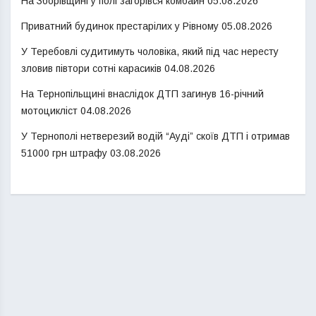
На Зборівщині у полі загорівся комбайн
05.08.2026
Приватний будинок престарілих у Рівному
05.08.2026
У Теребовлі судитимуть чоловіка, який під час нересту
зловив півтори сотні карасиків
04.08.2026
На Тернопільщині внаслідок ДТП загинув 16-річний
мотоцикліст
04.08.2026
У Тернополі нетверезий водій “Ауді” скоїв ДТП і отримав
51000 грн штрафу
03.08.2026