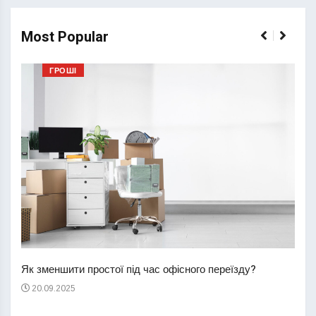
Most Popular
ГРОШІ
Перш
пере
Як зменшити простої під час офісного переїзду?
21
20.09.2025