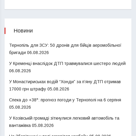
Новини
Тернопіль для ЗСУ: 50 дронів для бійців аеромобільної
бригади
06.08.2026
У Кременці внаслідок ДТП травмувалися шестеро людей
06.08.2026
У Монастириськах водій “Хонди” за п’яну ДТП отримав
17000 грн штрафу
05.08.2026
Спека до +38°: прогноз погоди у Тернополі на 6 серпня
05.08.2026
У Козівській громаді зіткнулися легковий автомобіль та
вантажівка
05.08.2026