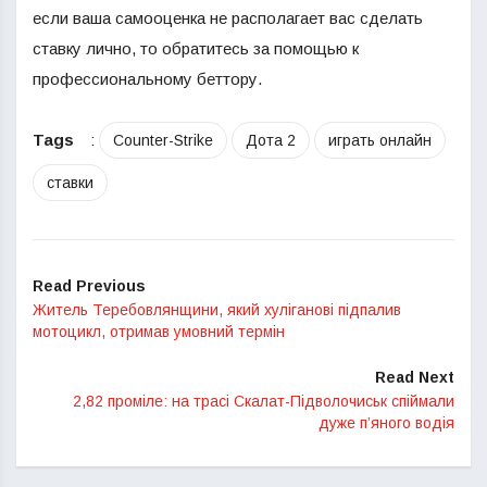
если ваша самооценка не располагает вас сделать
ставку лично, то обратитесь за помощью к
профессиональному беттору.
Tags
:
Counter-Strike
Дота 2
играть онлайн
ставки
Read Previous
Житель Теребовлянщини, який хуліганові підпалив
мотоцикл, отримав умовний термін
Read Next
2,82 проміле: на трасі Скалат-Підволочиськ спіймали
дуже п’яного водія