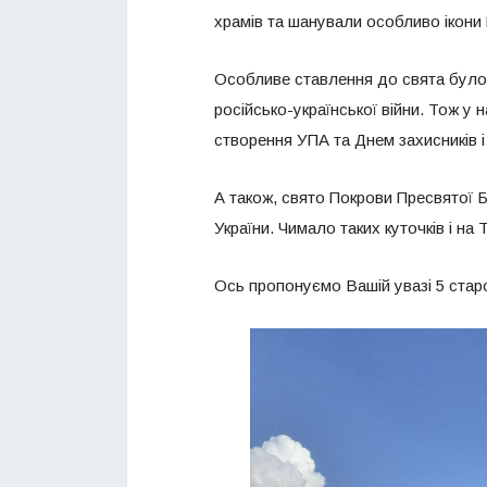
храмів та шанували особливо ікони
Особливе ставлення до свята було і 
російсько-української війни. Тож у 
створення УПА та Днем захисників і
А також, свято Покрови Пресвятої 
України. Чимало таких куточків і на
Ось пропонуємо Вашій увазі 5 стар