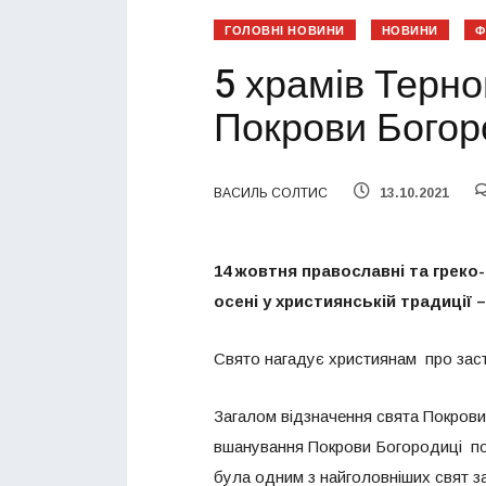
ГОЛОВНІ НОВИНИ
НОВИНИ
Ф
5 храмів Терно
Покрови Богор
ВАСИЛЬ СОЛТИС
13.10.2021
14 жовтня православні та греко
осені у християнській традиції
Свято нагадує християнам про заст
Загалом відзначення свята Покрови
вшанування Покрови Богородиці поч
була одним з найголовніших свят з