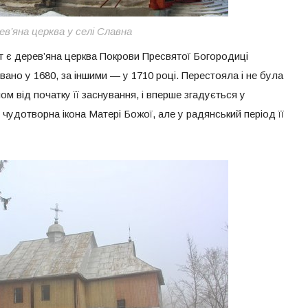
ев’яна церква у селі Славна
т є дерев’яна церква Покрови Пресвятої Богородиці
вано у 1680, за іншими — у 1710 році. Перестояла і не була
м від початку її заснування, і вперше згадується у
 чудотворна ікона Матері Божої, але у радянський період її