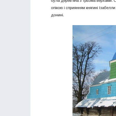
була дерев’яна з трьома верхами. Ста
опікою і сприянням княгині Ізабелл
донині.