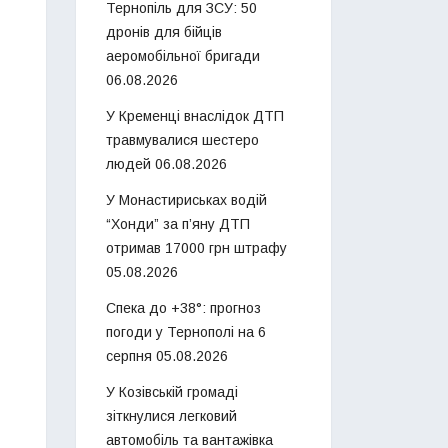
Тернопіль для ЗСУ: 50
дронів для бійців
аеромобільної бригади
06.08.2026
У Кременці внаслідок ДТП
травмувалися шестеро
людей
06.08.2026
У Монастириськах водій
“Хонди” за п’яну ДТП
отримав 17000 грн штрафу
05.08.2026
Спека до +38°: прогноз
погоди у Тернополі на 6
серпня
05.08.2026
У Козівській громаді
зіткнулися легковий
автомобіль та вантажівка