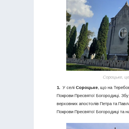
Сороцьке, ц
1.
У селі
Сороцьке
, що на Теребо
Покрови Пресвятої Богородиці. Збуд
верховних апостолів Петра та Павла,
Покрови Пресвятої Богородиці та на