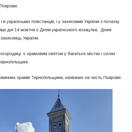
 Покрови.
в українських повстанців, і у захисників України з початку
наші дні 14 жовтня є Днем українського козацтва, Днем
 захисниць України.
Богородиці є храмовим святом у багатьох містах і селах
 Тернопільщині.
овинних храмів Тернопільщини, названих на честь Покрови: