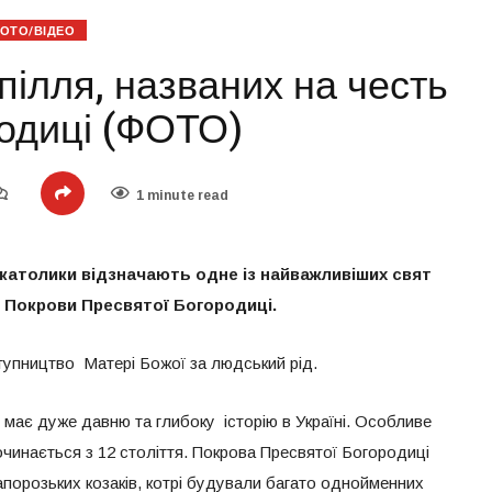
ОТО/ВІДЕО
пілля, названих на честь
одиці (ФОТО)
1 minute read
-католики відзначають одне із найважливіших свят
 – Покрови Пресвятої Богородиці.
упництво Матері Божої за людський рід.
 має дуже давню та глибоку історію в Україні. Особливе
инається з 12 століття. Покрова Пресвятої Богородиці
апорозьких козаків, котрі будували багато однойменних