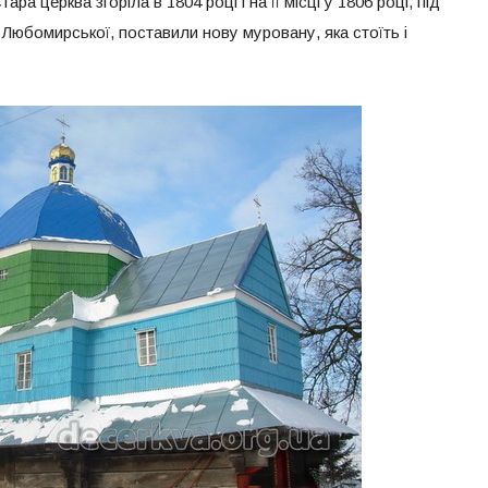
ра церква згоріла в 1804 році і на її місці у 1806 році, під
и Любомирської, поставили нову муровану, яка стоїть і