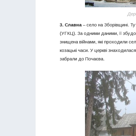
Дер
3. Славна
– село на Зборівщині. Ту
(УГКЦ). За одними даними, її збудо
знищена війнами, які проходили село
козацькі часи. У церкві знаходилася
забрали до Почаєва.