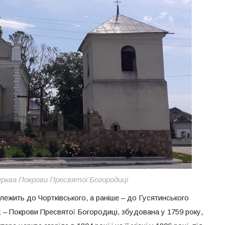
ерква Покрови Пресвятої Богородиці
алежить до Чортківського, а раніше – до Гусятинського
х – Покрови Пресвятої Богородиці, збудована у 1759 року,