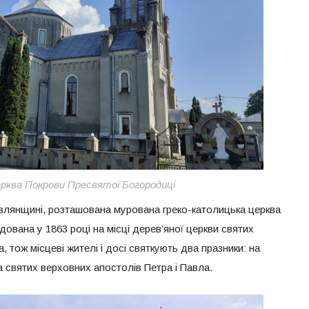
ерква Покрови Пресвятої Богородиці
влянщині, розташована мурована греко-католицька церква
ована у 1863 році на місці дерев’яної церкви святих
 тож місцеві жителі і досі святкують два празники: на
 святих верховних апостолів Петра і Павла.