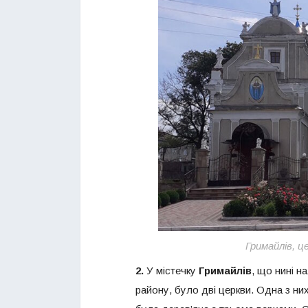
Гримайлів, ц
2.
У містечку
Гримайлів
, що нині н
району, було дві церкви. Одна з ни