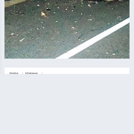
Home
Новини
Яке їхало, таке й здибало: у Горинці водій несправного БМВ…
НОВИНИ
СУСПІЛЬСТВО
Яке їхало, таке й здибало: у
Горинці водій несправного БМВ