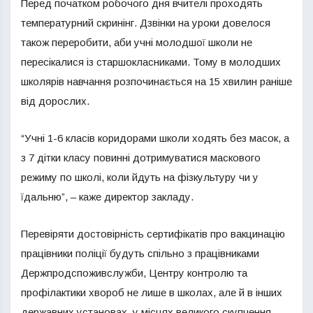
Перед початком робочого дня вчителі проходять
температурний скринінг. Дзвінки на уроки довелося
також переробити, аби учні молодшої школи не
пересікалися із старшокласниками. Тому в молодших
школярів навчання розпочинається на 15 хвилин раніше
від дорослих.
“Учні 1-6 класів коридорами школи ходять без масок, а
з 7 дітки класу повинні дотримуватися маскового
режиму по школі, коли йдуть на фізкультуру чи у
їдальню”, – каже директор закладу.
Перевіряти достовірність сертифікатів про вакцинацію
працівники поліції будуть спільно з працівниками
Держпродспоживслужби, Центру контролю та
профілактики хвороб не лише в школах, але й в інших
державних установах, у місцях великого скупчення