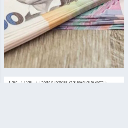
Home
Гроші
Робота у Кременці: свіжі вакансії за жовтень
ГРОШІ
НОВИНИ
Робота у Кременці: свіжі вакансії
за жовтень