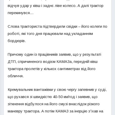
відчув удар у ківш і заднє ліве колесо. А далі трактор
перекинувся…
Слова тракториста підтвердили свідки – його колеги по
роботі, які того дня працювали над укладанням
бордюрів.
Причому один із працівників заявив, що у результаті
ДТП, спричиненого водієм КАМАЗа, передній ківш
трактора пролетів у кількох сантиметрах від його
обличчя.
Кремувальник вантажівки у свою чергу запевнив у суді,
що рухався зі швидкістю 40-50 км/год і заявив, що
зіткнення відбулося на його смузі внаслідок різкого
маневру трактора. А потім КАМАЗ за інерцію з’їхав на