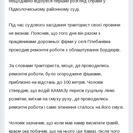
нещодавно відбувся перший розгляд справи у
Підволочиському районному суді.
Під час судового засідання тракторист своєї провини
не визнав. Пояснив, що того дня він разом з
працівниками дорожньої фірми у селі Плебанівка
проводив ремонтні роботи з облаштування бордюрів.
За словами тракториста, місце, де проводились
ремонтні роботи, було огороджене фішками,
приблизно на відстань до 100 метрів. Чоловік
ствердив, що водій КАМАЗу пересік суцільну лінію
розмітки, виїхав на смуху руху, де проводились
ремонтні роботи і саме зіткнення сталось на його смузі.
Чоловік зазначив, що коли мав намір висипати гравій,
краєм ока побачив, що на нього їде Камаз, після чого