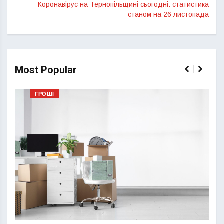
Коронавірус на Тернопільщині сьогодні: статистика
станом на 26 листопада
Most Popular
ГРОШІ
Перш
пере