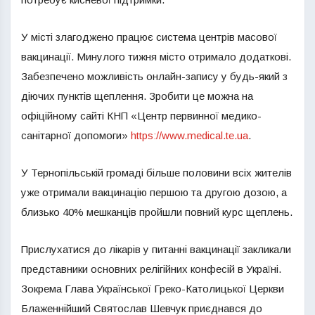
У місті злагоджено працює система центрів масової
вакцинації. Минулого тижня місто отримало додаткові.
Забезпечено можливість онлайн-запису у будь-який з
діючих пунктів щеплення. Зробити це можна на
офіційному сайті КНП «Центр первинної медико-
санітарної допомоги»
https://www.medical.te.ua
.
У Тернопільській громаді більше половини всіх жителів
уже отримали вакцинацію першою та другою дозою, а
близько 40% мешканців пройшли повний курс щеплень.
Прислухатися до лікарів у питанні вакцинації закликали
представники основних релігійних конфесій в Україні.
Зокрема Глава Української Греко-Католицької Церкви
Блаженнійший Святослав Шевчук приєднався до