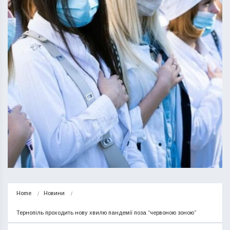
Home
Новини
Тернопіль проходить нову хвилю пандемії поза “червоною зоною”