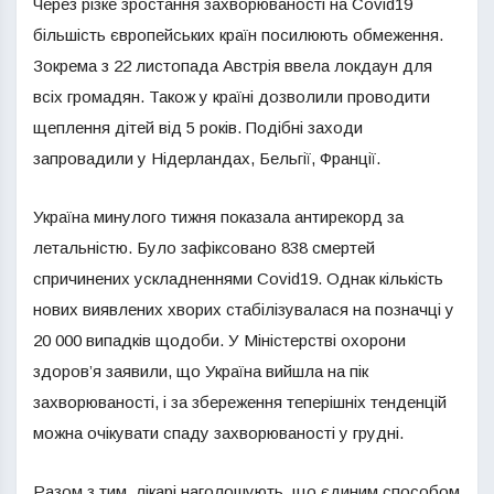
Через різке зростання захворюваності на Covid19
більшість європейських країн посилюють обмеження.
Зокрема з 22 листопада Австрія ввела локдаун для
всіх громадян. Також у країні дозволили проводити
щеплення дітей від 5 років. Подібні заходи
запровадили у Нідерландах, Бельгії, Франції.
Україна минулого тижня показала антирекорд за
летальністю. Було зафіксовано 838 смертей
спричинених ускладненнями Covid19. Однак кількість
нових виявлених хворих стабілізувалася на позначці у
20 000 випадків щодоби. У Міністерстві охорони
здоров’я заявили, що Україна вийшла на пік
захворюваності, і за збереження теперішніх тенденцій
можна очікувати спаду захворюваності у грудні.
Разом з тим, лікарі наголошують, що єдиним способом