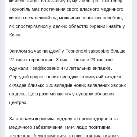
кисневі станції на загальну суму 7 млн грн. Тож тепер
Тернопіль має постачання свого власного медичного
кисню і незалежний від можливих зовнішніх перебоїв,
які спостерігалися у деяких областях України і навіть у
Києві.
Загалом за час пандемії у Тернополі захворіло більше
27 тисяч тернополян. З них — більше 23 тис вже
одужали, і зафіксовано 470 летальних випадків.
Середній приріст нових випадків за минулий тиждень
складав близько 120 випадків нових виявлених хворих
на день. Це в рази менше ніж у сусідніх обласних
центрах.
За словами керівника відділу охорони здоров‘я та
медичного забезпечення ТМР, якщо позитивна
тенденція зберігатиметься, то вже за кілька тижнів у