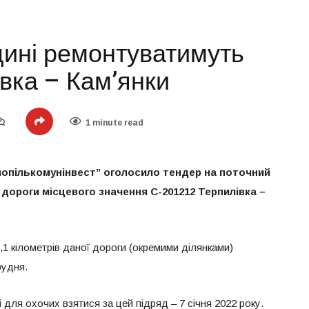
ині ремонтуватимуть
вка – Кам’янки
1 minute read
опількомунінвест” оголосило тендер на поточний
дороги місцевого значення С-201212 Терпилівка
–
1 кілометрів даної дороги (окремими ділянками)
рудня.
 для охочих взятися за цей підряд – 7 січня 2022 року.