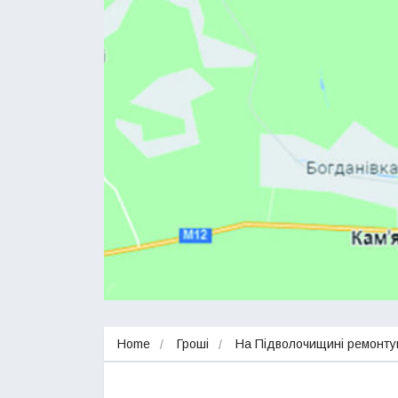
Home
Гроші
На Підволочищині ремонтув