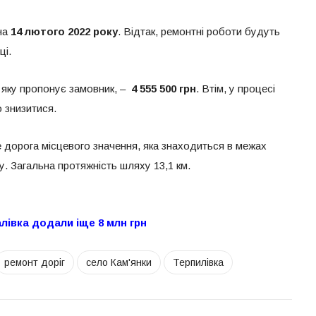
на
14 лютого 2022 року
. Відтак, ремонтні роботи будуть
ці.
, яку пропонує замовник, –
4 555
500
грн
. Втім, у процесі
 знизитися.
е дорога місцевого значення, яка знаходиться в межах
. Загальна протяжність шляху 13,1 км.
лівка додали іще 8 млн грн
ремонт доріг
село Кам'янки
Терпилівка