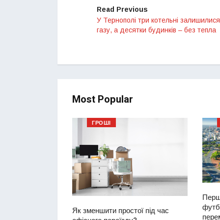
Read Previous
У Тернополі три котельні залишилися
газу, а десятки будинків – без тепла
Most Popular
ГРОШІ
ий водій
2-річну дівчинку
ереході
Перш
футбо
Як зменшити простої під час
перем