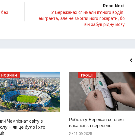
Read Next
 без
У Бережанах спіймали п’яного водія-
емігранта, але не змогли його покарати, бо
він забув рідну мову
НОВИНИ
ГРОШІ
Робота у Бережанах: свіжі
ий Чемпіонат світу з
вакансії за вересень
лу – як це було і хто
іг
21.09.2025