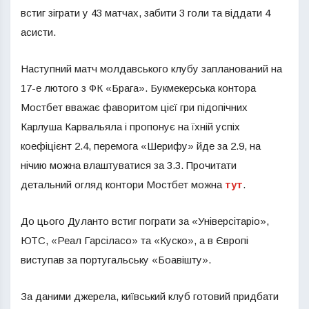
встиг зіграти у 43 матчах, забити 3 голи та віддати 4
асисти.
Наступний матч молдавського клубу запланований на
17-е лютого з ФК «Брага». Букмекерська контора
Мостбет вважає фаворитом цієї гри підопічних
Карлуша Карвальяла і пропонує на їхній успіх
коефіцієнт 2.4, перемога «Шерифу» йде за 2.9, на
нічию можна влаштуватися за 3.3. Прочитати
детальний огляд контори Мостбет можна
тут
.
До цього Дуланто встиг пограти за «Універсітаріо»,
ЮТС, «Реал Гарсіласо» та «Куско», а в Європі
виступав за португальську «Боавішту».
За даними джерела, київський клуб готовий придбати