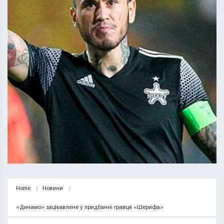
Home
Новини
«Динамо» зацікавлене у придбанні гравця «Шерифа»