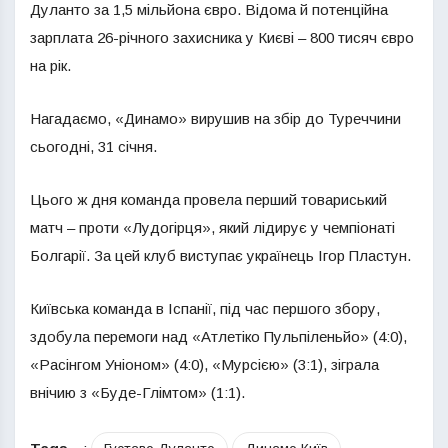
Дуланто за 1,5 мільйона євро. Відома й потенційна
зарплата 26-річного захисника у Києві – 800 тисяч євро
на рік.
Нагадаємо, «Динамо» вирушив на збір до Туреччини
сьогодні, 31 січня.
Цього ж дня команда провела перший товариський
матч – проти «Лудогірця», який лідирує у чемпіонаті
Болгарії. За цей клуб виступає українець Ігор Пластун.
Київська команда в Іспанії, під час першого збору,
здобула перемоги над «Атлетіко Пульпіленьйо» (4:0),
«Расінгом Уніоном» (4:0), «Мурсією» (3:1), зіграла
внічию з «Буде-Глімтом» (1:1).