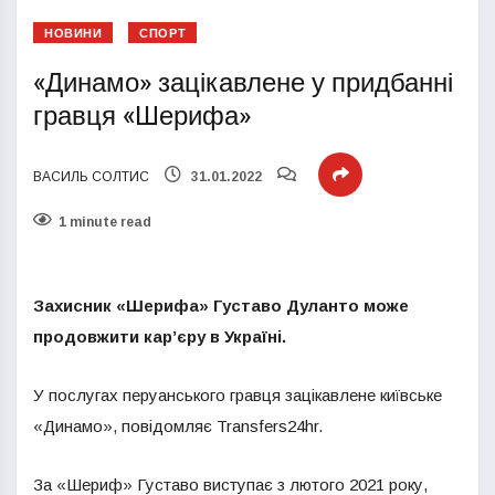
НОВИНИ
СПОРТ
«Динамо» зацікавлене у придбанні
гравця «Шерифа»
ВАСИЛЬ СОЛТИС
31.01.2022
1 minute read
Захисник «Шерифа» Густаво Дуланто може
продовжити кар’єру в Україні.
У послугах перуанського гравця зацікавлене київське
«Динамо», повідомляє Transfers24hr.
За «Шериф» Густаво виступає з лютого 2021 року,