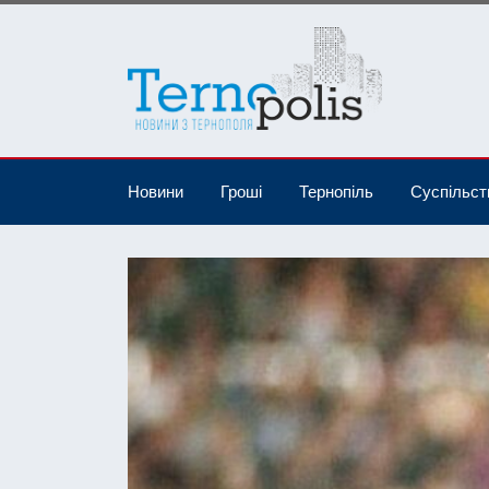
Новини
Гроші
Тернопіль
Суспільст