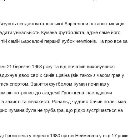
язують невдачі каталонської Барселони останніх місяців,
згадати унікальність Кумана-футболіста, адже саме його
тій самій Барселоні перший Кубок чемпіонів. Та про все за
і 21 березня 1963 року та від початків виховувався
дихнув двох своїх синів Ервіна (він також з часом грав у
нятися спортом. Заняття футболом Куман починав у
ім він потрапив до академії Гронінгена, наслідуючи
 в захисті та півзахисті, Рональд чудово бачив поле і мав
рис Кумана була не груба гра, що рідко зустрічається на
 Гронінгена у вересні 1980 проти Неймегена у віці 17 років