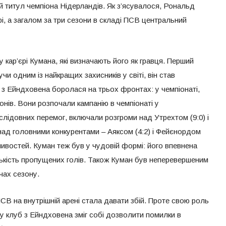
й титул чемпіона Нідерландів. Як з’ясувалося, Рональд
рі, а загалом за три сезони в складі ПСВ центральний
у кар’єрі Кумана, які визначають його як гравця. Перший
чи одним із найкращих захисників у світі, він став
з Ейндховена боролася на трьох фронтах: у чемпіонаті,
онів. Вони розпочали кампанію в чемпіонаті у
слідовних перемог, включали розгроми над Утрехтом (9:0) і
над головними конкурентами – Аяксом (4:2) і Фейєнордом
жливостей. Куман теж був у чудовій формі: його впевнена
ількість пропущених голів. Також Куман був неперевершеним
тчах сезону.
СВ на внутрішній арені стала давати збій. Проте свою роль
ому клуб з Ейндховена зміг собі дозволити помилки в