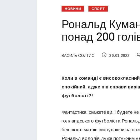
НОВИНИ
СПОРТ
Рональд Куман:
понад 200 голі
ВАСИЛЬ СОЛТИС
30.01.2022
Коли в команді є висококласний 
спокійний, адже пів справи вирі
футболісті?!
Фантастика, скажете ви, і будете не
голландського футболіста Рональда 
більшості матчів виступаючи на пози
Рональд володів дуже потужним уда