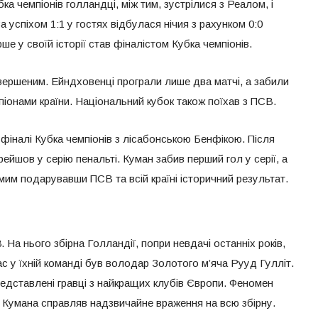
бка чемпіонів голландці, між тим, зустрілися з Реалом, і
За успіхом 1:1 у гостях відбулася нічия з рахунком 0:0
е у своїй історії став фіналістом Кубка чемпіонів.
вершеним. Ейндховенці програли лише два матчі, а забили
мпіонами країни. Національний кубок також поїхав з ПСВ.
 фіналі Кубка чемпіонів з лісабонською Бенфікою. Після
ерейшов у серію пенальті. Куман забив перший гол у серії, а
мим подарувавши ПСВ та всій країні історичний результат.
 На нього збірна Голландії, попри невдачі останніх років,
ас у їхній команді був володар Золотого м’яча Рууд Гулліт.
редставлені гравці з найкращих клубів Європи. Феномен
а Кумана справляв надзвичайне враження на всю збірну.