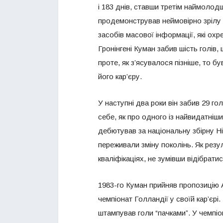
і 183 днів, ставши третім наймолодш
продемонстрував неймовірно зрілу г
засобів масової інформації, які ох
Гронінгені Куман забив шість голів
проте, як з’ясувалося пізніше, то б
його кар’єру.
У наступні два роки він забив 29 го
себе, як про одного із найвидатніш
дебютував за національну збірну Ніде
переживали зміну поколінь. Як резу
кваліфікаціях, не зумівши відібрати
1983-го Куман прийняв пропозицію 
чемпіонат Голландії у своїй кар’єрі
штампував голи “пачками”. У чемпіо