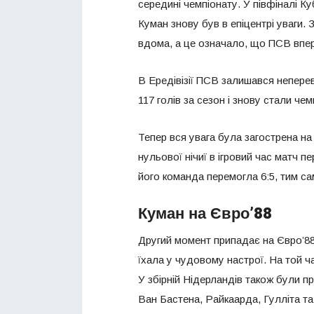
середині чемпіонату. У півфіналі Ку
Куман знову був в епіцентрі уваги. 
вдома, а це означало, що ПСВ вперш
В Ередівізії ПСВ залишався непере
117 голів за сезон і знову стали че
Тепер вся увага була загострена на
нульової нічиї в ігровий час матч п
його команда перемогла 6:5, тим са
Куман на Євро’88
Другий момент припадає на Євро’88.
їхала у чудовому настрої. На той ч
У збірній Нідерландів також були п
Ван Бастена, Райкаарда, Гулліта т