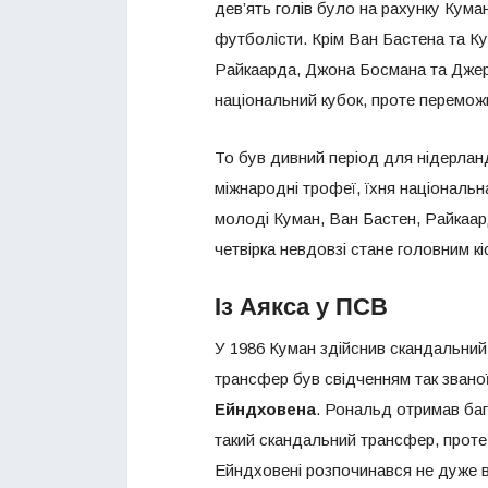
дев’ять голів було на рахунку Кума
футболісти. Крім Ван Бастена та К
Райкаарда, Джона Босмана та Джер
національний кубок, проте переможц
То був дивний період для нідерланд
міжнародні трофеї, їхня національна
молоді Куман, Ван Бастен, Райкаард
четвірка невдовзі стане головним к
Із Аякса у ПСВ
У 1986 Куман здійснив скандальний
трансфер був свідченням так звано
Ейндховена
. Рональд отримав бага
такий скандальний трансфер, проте 
Ейндховені розпочинався не дуже в