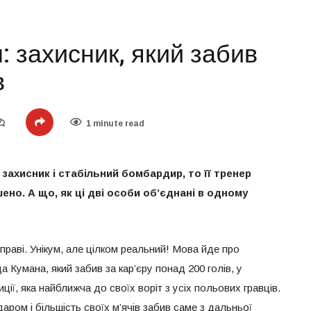
 захисник, який забив
в
1 minute read
захисник і стабільний бомбардир, то її тренер
шено. А що, як ці дві особи об’єднані в одному
 праві. Унікум, але цілком реальний! Мова йде про
Кумана, який забив за кар’єру понад 200 голів, у
ції, яка найближча до своїх воріт з усіх польових гравців.
ром і більшість своїх м’ячів забив саме з дальньої