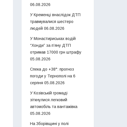
06.08.2026
У Кременці внаслідок ДТП
травмувалися шестеро
людей
06.08.2026
У Монастириськах водій
“Хонди” за п’яну ДТП
отримав 17000 грн штрафу
05.08.2026
Спека до +38°: прогноз
погоди у Тернополі на 6
серпня
05.08.2026
У Козівській громаді
зіткнулися легковий
автомобіль та вантажівка
05.08.2026
На Зборівщині у полі