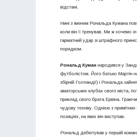
відстані.
Нині з іменем Рональда Кумана пов’
коли він її тренував. Ми ж хочемо 
гарматний удар зі штрафного приніс 
порядком.
Рональд Куман
народився у Зандам
футболістом. Його батько Мартін на
збірній Голландії) і Рональда зай
аматорських клубах свого міста, пот
приклад свого брата Ервіна. Граючи
чудову техніку. Однією з примітних 
позиціях, на яких він виступав.
Рональд дебютував у першій команді