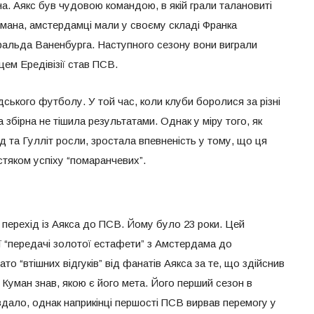
на. Аякс був чудовою командою, в якій грали талановиті
умана, амстердамці мали у своєму складі Франка
альда Ваненбурга. Наступного сезону вони виграли
ем Ередівізії став ПСВ.
ського футболу. У той час, коли клуби боролися за різні
 збірна не тішила результатами. Однак у міру того, як
 та Гулліт росли, зростала впевненість у тому, що ця
істяком успіху “помаранчевих”.
 перехід із Аякса до ПСВ. Йому було 23 роки. Цей
ї “передачі золотої естафети” з Амстердама до
то “втішних відгуків” від фанатів Аякса за те, що здійснив
Куман знав, якою є його мета. Його перший сезон в
дало, однак наприкінці першості ПСВ вирвав перемогу у