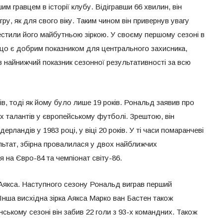
им гравцем в історії клубу. Відігравши 66 хвилин, він
ру, як для свого віку. Таким чином він привернув увагу
рестили його майбутньою зіркою. У своєму першому сезоні в
, що є добрим показником для центрального захисника,
ув найнижчий показник сезонної результативності за всю
лів, тоді як йому було лише 19 років. Рональд заявив про
их талантів у європейському футболі. Зрештою, він
рландів у 1983 році, у віці 20 років. У ті часи помаранчеві
льтат, збірна провалилася у двох найближчих
ся на Євро-84 та чемпіонат світу-86.
Аякса. Наступного сезону Рональд виграв перший
. Інша висхідна зірка Аякса Марко ван Бастен також
нському сезоні він забив 22 голи з 93-х командних. Також