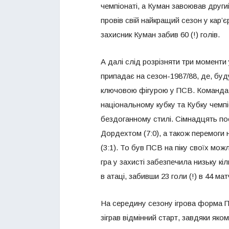
чемпіонаті, а Куман завоював други
провів свій найкращий сезон у кар’є
захисник Куман забив 60 (!) голів.
А далі слід розрізняти три моменти 
припадає на сезон-1987/88, де, буду
ключовою фігурою у ПСВ. Команда 
національному кубку та Кубку чемпі
бездоганному стилі. Сімнадцять по
Дордехтом (7:0), а також перемоги 
(3:1). То був ПСВ на піку своїх мо
гра у захисті забезпечила низьку к
в атаці, забивши 23 голи (!) в 44 ма
На середину сезону ігрова форма П
зіграв відмінний старт, завдяки як