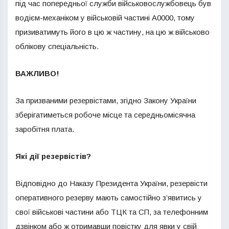
під час попередньої служби військовослужбовець був
водієм-механіком у військовій частині А0000, тому
призиватимуть його в цю ж частину, на цю ж військово
облікову спеціальність.
ВАЖЛИВО!
За призваними резервістами, згідно Закону України
зберігатиметься робоче місце та середньомісячна
заробітня плата.
Які дії резервістів?
Відповідно до Наказу Президента України, резервісти
оперативного резерву мають самостійно з’явитись у
свої військові частини або ТЦК та СП, за телефонним
дзвінком або ж отримавши повістку для явки у свій