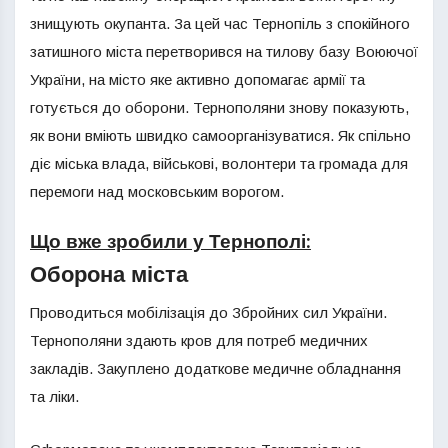
знищують окупанта. За цей час Тернопіль з спокійного
затишного міста перетворився на тилову базу Воюючої
України, на місто яке активно допомагає армії та
готується до оборони. Тернополяни знову показують,
як вони вміють швидко самоорганізуватися. Як спільно
діє міська влада, військові, волонтери та громада для
перемоги над московським ворогом.
Що вже зробили у Тернополі:
Оборона міста
Проводиться мобілізація до Збройних сил України.
Тернополяни здають кров для потреб медичних
закладів. Закуплено додаткове медичне обладнання
та ліки.