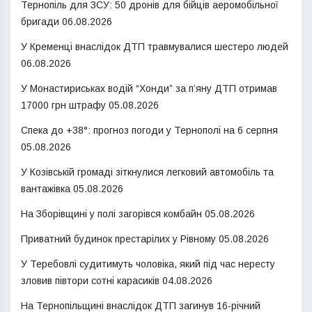
Тернопіль для ЗСУ: 50 дронів для бійців аеромобільної
бригади
06.08.2026
У Кременці внаслідок ДТП травмувалися шестеро людей
06.08.2026
У Монастириськах водій “Хонди” за п’яну ДТП отримав
17000 грн штрафу
05.08.2026
Спека до +38°: прогноз погоди у Тернополі на 6 серпня
05.08.2026
У Козівській громаді зіткнулися легковий автомобіль та
вантажівка
05.08.2026
На Зборівщині у полі загорівся комбайн
05.08.2026
Приватний будинок престарілих у Рівному
05.08.2026
У Теребовлі судитимуть чоловіка, який під час нересту
зловив півтори сотні карасиків
04.08.2026
На Тернопільщині внаслідок ДТП загинув 16-річний