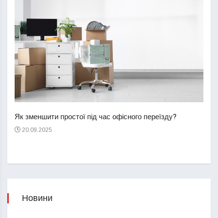
Перш
пере
Як зменшити простої під час офісного переїзду?
21
20.09.2025
Новини