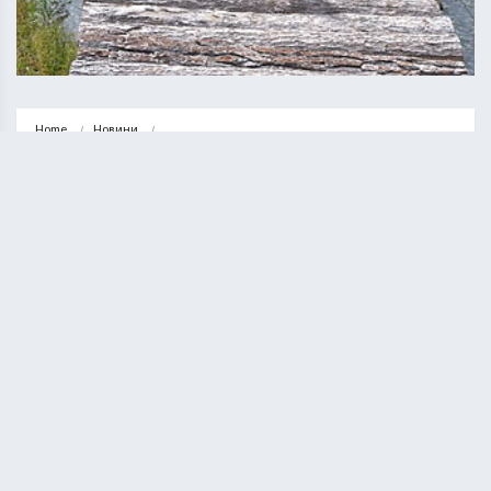
Home
Новини
У Козівській громаді чоловік впав з містка у ставок і…
НОВИНИ
У Козівській громаді чоловік впав з
містка у ставок і загинув
КУРИЛО ОЛЕГ
14.06.2022
1 minute read