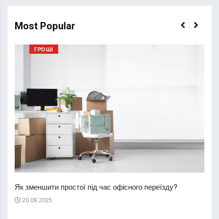
Most Popular
ГРОШІ
Перш
пере
Як зменшити простої під час офісного переїзду?
21
20.09.2025