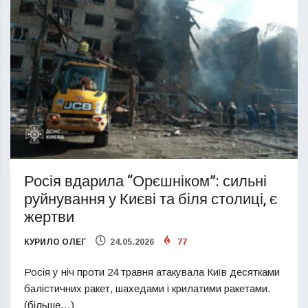
Росія вдарила “Орєшніком”: сильні
руйнування у Києві та біля столиці, є
жертви
КУРИЛО ОЛЕГ
24.05.2026
77
Росія у ніч проти 24 травня атакувала Київ десятками
балістичних ракет, шахедами і крилатими ракетами.
(більше…)