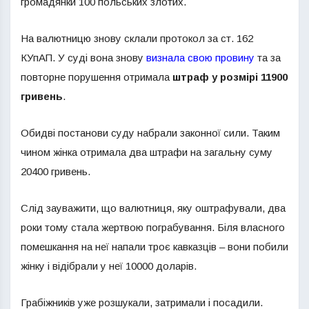
громадянки 100 польських злотих.
На валютницю знову склали протокол за ст. 162
КУпАП. У суді вона знову
визнала свою провину
та за
повторне порушення отримала
штраф у розмірі 11900
гривень
.
Обидві постанови суду набрали законної сили. Таким
чином жінка отримала два штрафи на загальну суму
20400 гривень.
Слід зауважити, що валютниця, яку оштрафували, два
роки тому стала жертвою пограбування. Біля власного
помешкання на неї напали троє кавказців – вони побили
жінку і відібрали у неї 10000 доларів.
Грабіжників уже розшукали, затримали і посадили.