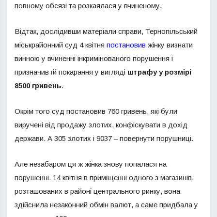
повному обсязі та розкаялася у вчиненому.
Відтак, дослідивши матеріали справи, Тернопільський
міськрайонний суд 4 квітня
постановив
жінку визнати
винною у вчиненні інкримінованого порушення і
призначив їй покарання у вигляді
штрафу у розмірі
8500 гривень
.
Окрім того суд постановив 760 гривень, які були
виручені від продажу злотих, конфіскувати в дохід
держави. А 305 злотих і 9037 – повернути порушниці.
Але незабаром ця ж жінка знову попалася на
порушенні. 14 квітня в приміщенні одного з магазинів,
розташованих в районі центрального ринку, вона
здійснила незаконний обмін валют, а саме придбала у