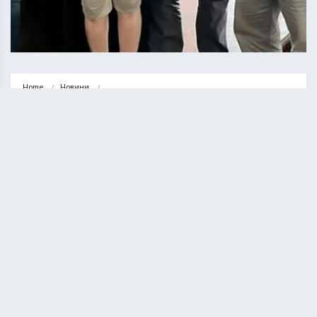
Home
Новини
Підволочиська громада отримала допомогу від польської гміни
НОВИНИ
СУСПІЛЬСТВО
Підволочиська громада отримала
допомогу від польської гміни
ВАСИЛЬ СОЛТИС
26.07.2022
1 minute read