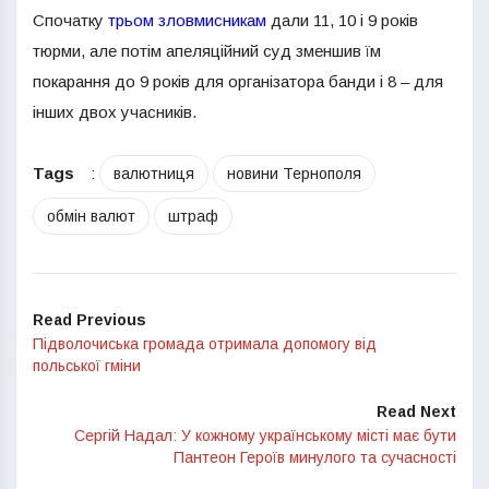
Спочатку
трьом зловмисникам
дали 11, 10 і 9 років
тюрми, але потім апеляційний суд зменшив їм
покарання до 9 років для організатора банди і 8 – для
інших двох учасників.
Tags
:
валютниця
новини Тернополя
обмін валют
штраф
Read Previous
Підволочиська громада отримала допомогу від
польської гміни
Read Next
Сергій Надал: У кожному українському місті має бути
Пантеон Героїв минулого та сучасності