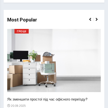
Most Popular
ГРОШІ
Перш
пере
Як зменшити простої під час офісного переїзду?
21
20.09.2025