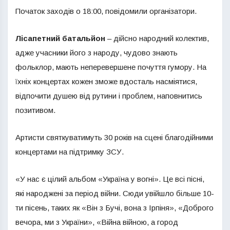
Початок заходів о 18:00, повідомили організатори.
Лісапетний батальйон
– дійсно народний колектив,
адже учасники його з народу, чудово знають
фольклор, мають неперевершене почуття гумору. На
їхніх концертах кожен зможе вдосталь насміятися,
відпочити душею від рутини і проблем, наповнитись
позитивом.
Артисти святкуватимуть 30 років на сцені благодійними
концертами на підтримку ЗСУ.
«У нас є цілий альбом «Україна у вогні». Це всі пісні,
які народжені за період війни. Сюди увійшло більше 10-
ти пісень, таких як «Він з Бучі, вона з Ірпіня», «Доброго
вечора, ми з України», «Війна війною, а город