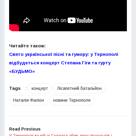
Читайте також:
Свято української пісні та гумору: у Тернополі
відбудеться концерт Степана Гіги та гурту
«БУДЬМО»
Tags
:
концерт
Лісапетний батальйон
Наталія Фаліон
новини Тернополя
Read Previous
У Тернополі водій зі Скалата збив двох пішоходів і