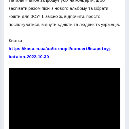
Наталія Фаліон запрошує усіх на концерти, щоб
заспівати разом пісні з нового альбому та зібрати
кошти для ЗСУ! І, звісно ж, відпочити, просто
поспілкуватися, відчути єдність та людяність українців.
Квитки
https://kasa.in.ua/ua/ternopil/concert/lisapetnyj-
batalon-2022-10-30