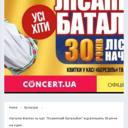
Home
Культура
Наталія Фаліон та гурт “Лісапетний батальйон” відсвяткують 30-річчя 
на сцені…