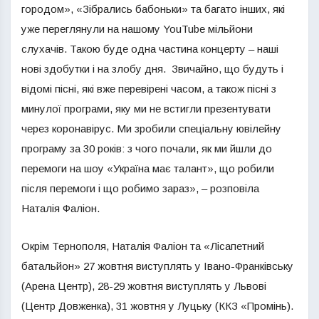
городом», «Зібрались бабоньки» та багато інших, які
уже переглянули на нашому YouTube мільйони
слухачів. Такою буде одна частина концерту – наші
нові здобутки і на злобу дня. Звичайно, що будуть і
відомі пісні, які вже перевірені часом, а також пісні з
минулої програми, яку ми не встигли презентувати
через коронавірус. Ми зробили спеціальну ювілейну
програму за 30 років: з чого почали, як ми йшли до
перемоги на шоу «Україна має талант», що робили
після перемоги і що робимо зараз», – розповіла
Наталія Фаліон.
Окрім Тернополя, Наталія Фаліон та «Лісапетний
батальйон» 27 жовтня виступлять у Івано-Франківську
(Арена Центр), 28-29 жовтня виступлять у Львові
(Центр Довженка), 31 жовтня у Луцьку (ККЗ «Промінь).