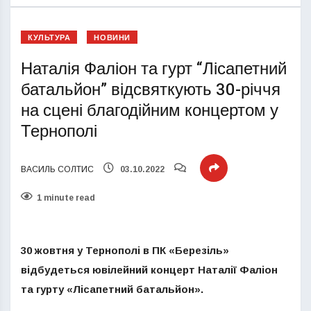
КУЛЬТУРА
НОВИНИ
Наталія Фаліон та гурт “Лісапетний
батальйон” відсвяткують 30-річчя
на сцені благодійним концертом у
Тернополі
ВАСИЛЬ СОЛТИС
03.10.2022
1 minute read
30 жовтня у Тернополі в ПК «Березіль»
відбудеться ювілейний концерт Наталії Фаліон
та гурту «Лісапетний батальйон».