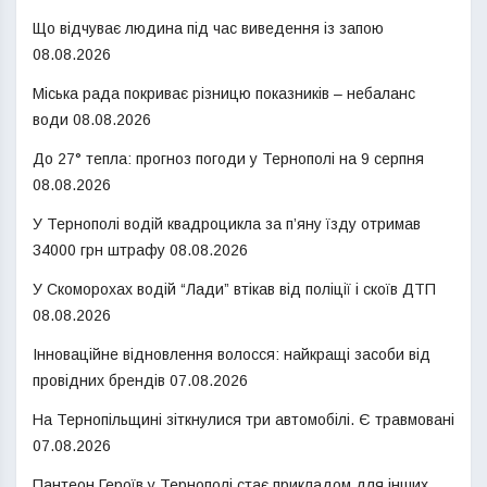
Що відчуває людина під час виведення із запою
08.08.2026
Міська рада покриває різницю показників – небаланс
води
08.08.2026
До 27° тепла: прогноз погоди у Тернополі на 9 серпня
08.08.2026
У Тернополі водій квадроцикла за п’яну їзду отримав
34000 грн штрафу
08.08.2026
У Скоморохах водій “Лади” втікав від поліції і скоїв ДТП
08.08.2026
Інноваційне відновлення волосся: найкращі засоби від
провідних брендів
07.08.2026
На Тернопільщині зіткнулися три автомобілі. Є травмовані
07.08.2026
Пантеон Героїв у Тернополі стає прикладом для інших