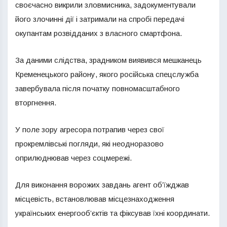
своєчасно викрили зловмисника, задокументували
його злочинні дії і затримали на спробі передачі
окупантам розвідданих з власного смартфона.
За даними слідства, зрадником виявився мешканець
Кременецького району, якого російська спецслужба
завербувала після початку повномасштабного
вторгнення.
У поле зору агресора потрапив через свої
прокремлівські погляди, які неодноразово
оприлюднював через соцмережі.
Для виконання ворожих завдань агент об’їжджав
місцевість, встановлював місцезнаходження
українських енергооб’єктів та фіксував їхні координати.