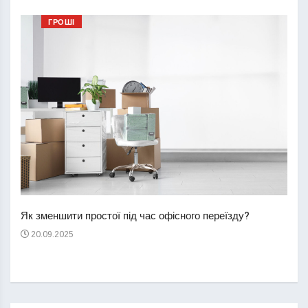
ГРОШІ
Перш
пере
Як зменшити простої під час офісного переїзду?
21
20.09.2025