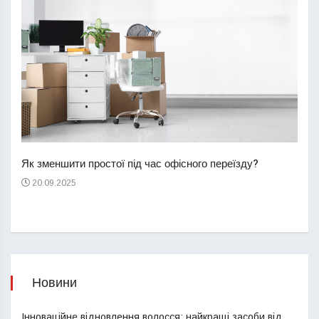
Перш
пере
Як зменшити простої під час офісного переїзду?
21
20.09.2025
Новини
Інноваційне відновлення волосся: найкращі засоби від