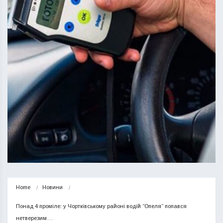
Home
Новини
Понад 4 проміле: у Чортківському районі водій “Опеля” попався 
нетверезим…