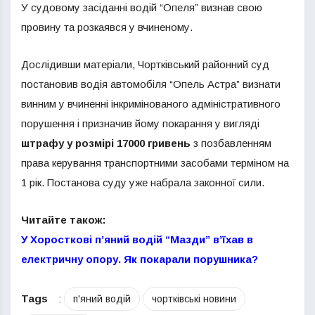
У судовому засіданні водій “Опеля” визнав свою
провину та розкаявся у вчиненому.
Дослідивши матеріали, Чортківський районний суд
постановив водія автомобіля “Опель Астра” визнати
винним у вчиненні інкримінованого адміністративного
порушення і призначив йому покарання у вигляді
штрафу у розмірі 17000 гривень
з позбавленням
права керування транспортними засобами терміном на
1 рік. Постанова суду уже набрала законної сили.
Читайте також:
У Хоросткові п’яний водій “Мазди” в’їхав в
електричну опору. Як покарали порушника?
Tags
:
п'яний водій
чортківські новини