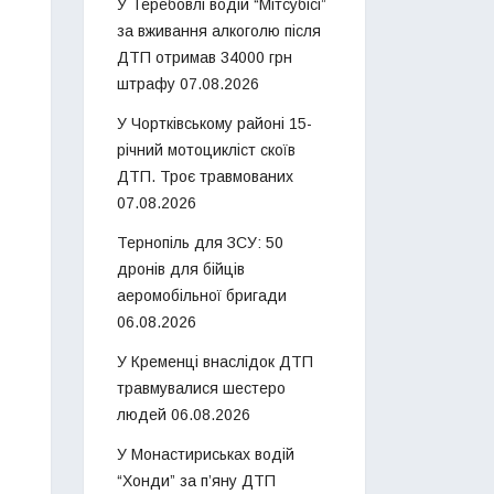
У Теребовлі водій “Мітсубісі”
за вживання алкоголю після
ДТП отримав 34000 грн
штрафу
07.08.2026
У Чортківському районі 15-
річний мотоцикліст скоїв
ДТП. Троє травмованих
07.08.2026
Тернопіль для ЗСУ: 50
дронів для бійців
аеромобільної бригади
06.08.2026
У Кременці внаслідок ДТП
травмувалися шестеро
людей
06.08.2026
У Монастириськах водій
“Хонди” за п’яну ДТП