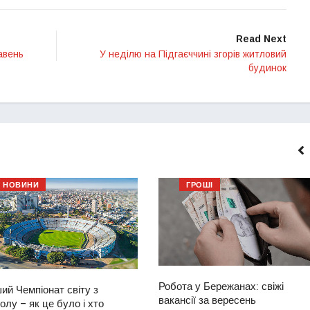
Read Next
равень
У неділю на Підгаєччині згорів житловий
будинок
НОВИНИ
ГРОШІ
Робота у Бережанах: свіжі
ий Чемпіонат світу з
вакансії за вересень
лу – як це було і хто