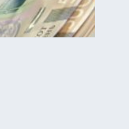
Новини
У Скоморохах водій “Лади”
втікав від поліції і скоїв ДТП
08.08.2026