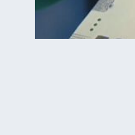
Home
Гроші
Робота у Борщеві: свіжі вак
ГРОШІ
НОВИНИ