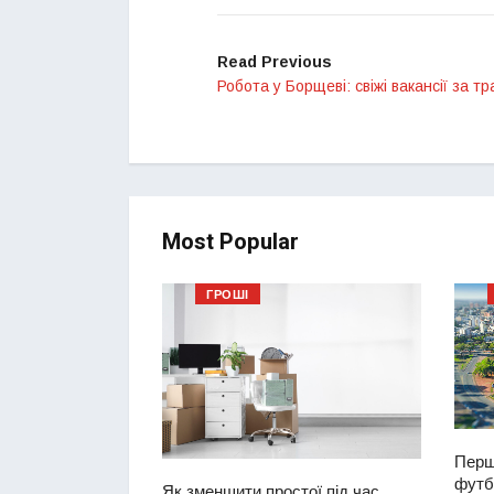
Read Previous
Робота у Борщеві: свіжі вакансії за т
Most Popular
ГРОШІ
Перш
футбо
ий водій
Як зменшити простої під час