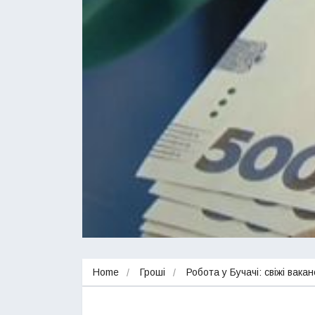
Home
Гроші
Робота у Бучачі: свіжі вакан